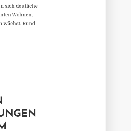
n sich deutliche
menten Wohnen,
en wächst. Rund
N
NUNGEN
IM