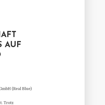
HAFT
S AUF
D
GmbH (Real Blue)
t. Trotz