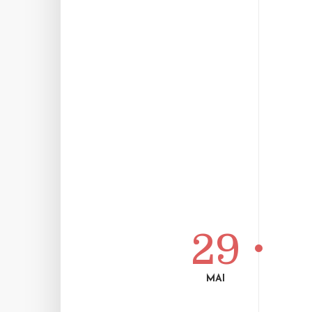
29
MAI