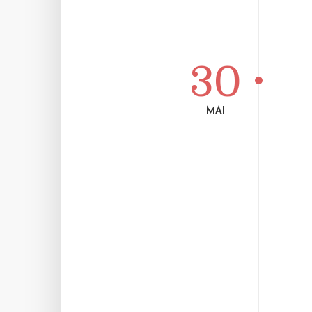
30
MAI