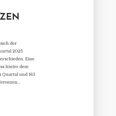
TZEN
sich der
uartal 2025
terschieden. Eine
ass hinter dem
 Quartal und 165
erenzen...