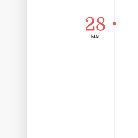
28
MAI