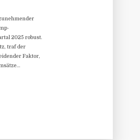
d zunehmender
ump-
rtal 2025 robust.
z, traf der
heidender Faktor,
msätze...