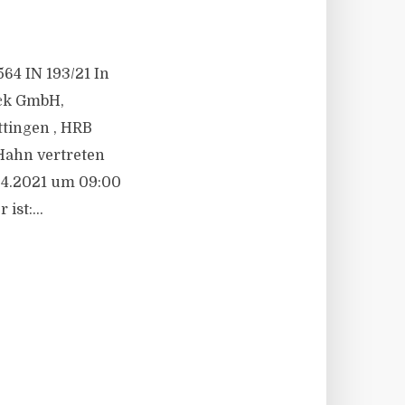
64 IN 193/21 In
ck GmbH,
tingen , HRB
Hahn vertreten
04.2021 um 09:00
ist:...