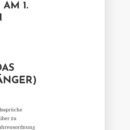
AM 1.
N
S V
NGER)
edssprüche
rüber zu
rfahrensordnung