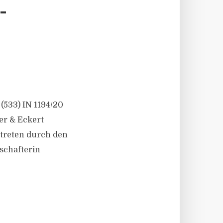
–
R
(533) IN 1194/20
er & Eckert
rtreten durch den
lschafterin