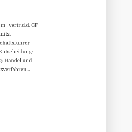
 , vertr.d.d. GF
nitz,
chäftsführer
Entscheidung:
g: Handel und
zverfahren...