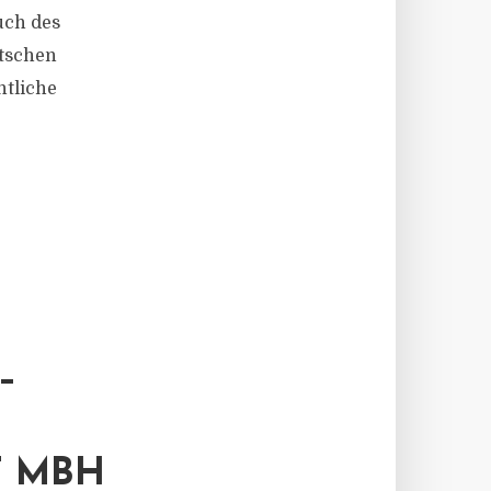
uch des
utschen
ntliche
–
T MBH