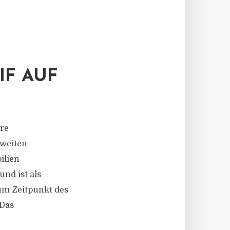
IF AUF
hre
zweiten
ilien
nd ist als
zum Zeitpunkt des
 Das