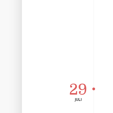
29
JULI