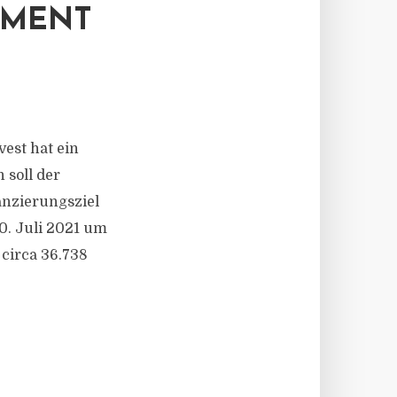
TMENT
vest hat ein
 soll der
nanzierungsziel
30. Juli 2021 um
 circa 36.738