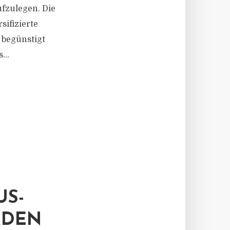
fzulegen. Die
sifizierte
 begünstigt
...
US-
ARDEN