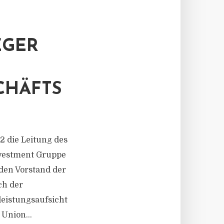
EGER
CHÄFTS
2 die Leitung des
nvestment Gruppe
den Vorstand der
ch der
eistungsaufsicht
Union...