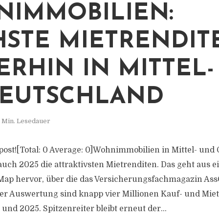
IMMOBILIEN:
STE MIETRENDIT
ERHIN IN MITTEL
EUTSCHLAND
 Min. Lesedauer
s post![Total: 0 Average: 0]Wohnimmobilien in Mittel- un
auch 2025 die attraktivsten Mietrenditen. Das geht aus e
Map hervor, über die das Versicherungsfachmagazin As
 der Auswertung sind knapp vier Millionen Kauf- und Mie
nd 2025. Spitzenreiter bleibt erneut der...