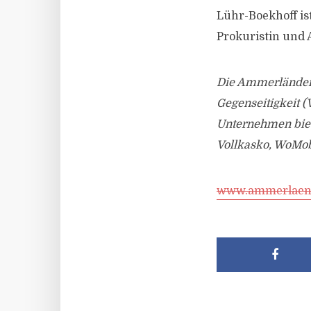
Lühr-Boekhoff ist
Prokuristin und 
Die Ammerländer 
Gegenseitigkeit 
Unternehmen biet
Vollkasko, WoMobi
www.ammerlaend