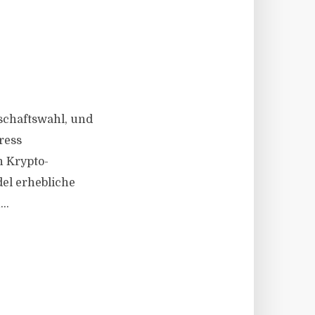
tschaftswahl, und
ress
n Krypto-
del erhebliche
..