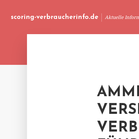
scoring-verbraucherinfo.de
Aktuelle Infor
AMM
VERS
VERB