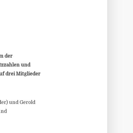
am der
tzzahlen und
f drei Mitglieder
der) und Gerold
und