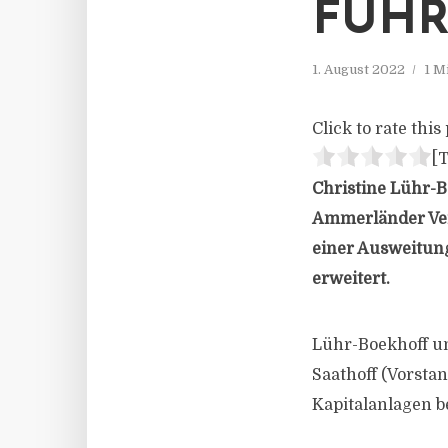
FÜHR
1. August 2022
1 M
Click to rate this 
[T
Christine Lühr-B
Ammerländer Ver
einer Ausweitung
erweitert.
Lühr-Boekhoff un
Saathoff (Vorstan
Kapitalanlagen b