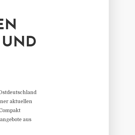
EN
- UND
d Ostdeutschland
iner aktuellen
sCompakt
tangebote aus