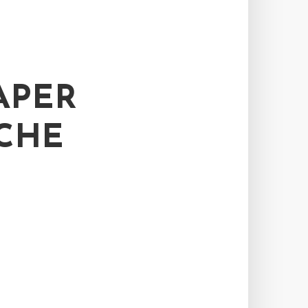
APER
HE H