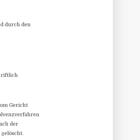
nd durch den
riftlich
vom Gericht
olvenzverfahren
ach der
 gelöscht.