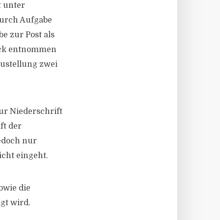
t unter
durch Aufgabe
be zur Post als
uck entnommen
Zustellung zwei
ur Niederschrift
ft der
jedoch nur
cht eingeht.
owie die
gt wird.