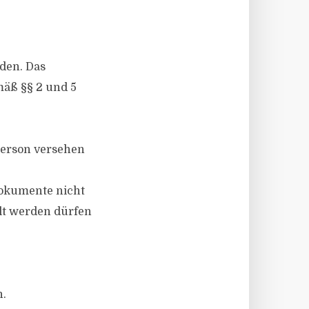
den. Das
mäß §§ 2 und 5
Person versehen
Dokumente nicht
lt werden dürfen
n.