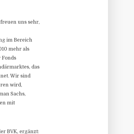
freuen uns sehr,
ng im Bereich
010 mehr als
r Fonds
ndärmarktes, das
net. Wir sind
eren wird,
dman Sachs,
en mit
er BVK, ergänzt: