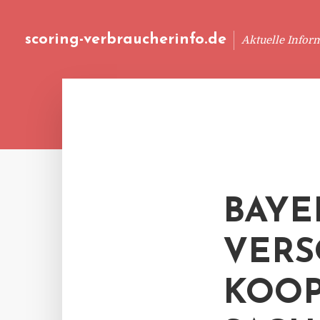
scoring-verbraucherinfo.de
Aktuelle Infor
BAYE
VER
KOOP