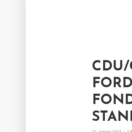
CDU/
FORD
FOND
STAN
27. Januar 2021
2 