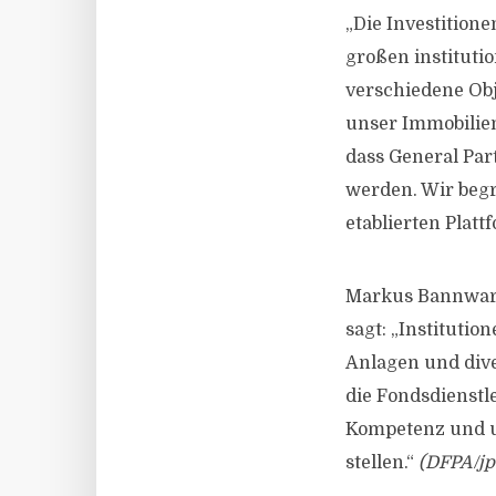
„Die Investitione
großen institutio
verschiedene Obj
unser Immobilien
dass General Par
werden. Wir beg
etablierten Plat
Markus Bannwart,
sagt: „Institutio
Anlagen und diver
die Fondsdienstl
Kompetenz und u
stellen.“
(DFPA/jp