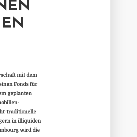
ONEN
IEN
rschaft mit dem
einen Fonds für
em geplanten
obilien-
t-traditionelle
ern in illiquiden
embourg wird die