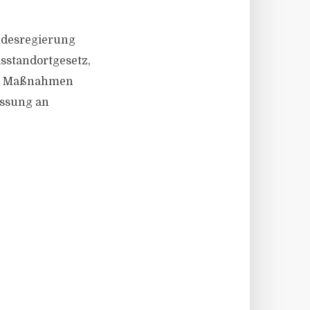
undesregierung
sstandortgesetz,
che Maßnahmen
assung an