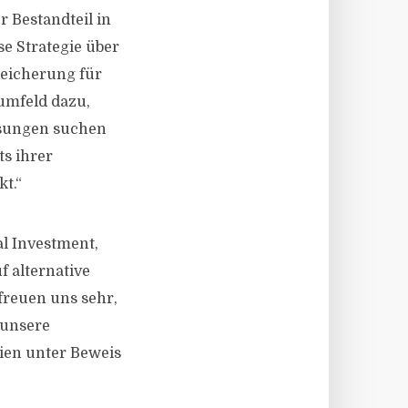
r Bestandteil in
se Strategie über
reicherung für
tumfeld dazu,
lösungen suchen
s ihrer
t.“
al Investment,
f alternative
 freuen uns sehr,
 unsere
ien unter Beweis