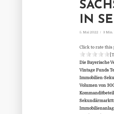
SACH
IN S
5. Mai 2022
3 Min.
Click to rate this 
[T
Die Bayerische V
Vintage Funds T
Immobilien-Seku
Volumen von 300 
Kommanditbeteili
Sekundärmarkttra
Immobilienanlage