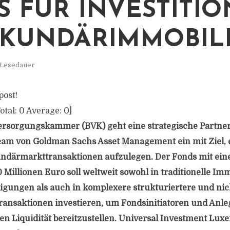
S FÜR INVESTITI
EKUNDÄRIMMOBIL
 Lesedauer
post!
otal:
0
Average:
0
]
ersorgungskammer (BVK) geht eine strategische Partne
eam von Goldman Sachs Asset Management ein mit Ziel, 
ndärmarkttransaktionen aufzulegen. Der Fonds mit ein
Millionen Euro soll weltweit sowohl in traditionelle Imm
gungen als auch in komplexere strukturiertere und nich
nsaktionen investieren, um Fondsinitiatoren und Anleg
n Liquidität bereitzustellen. Universal Investment Lux