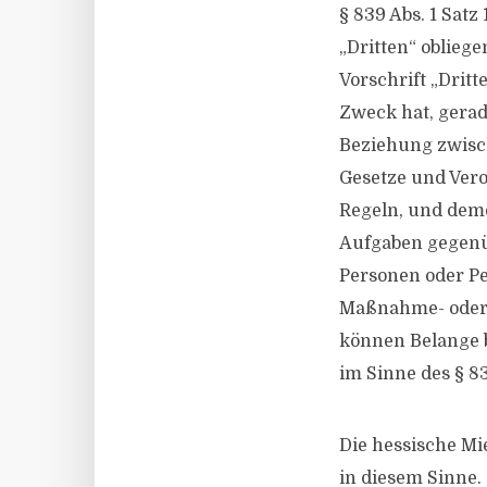
§ 839 Abs. 1 Sat
„Dritten“ obliege
Vorschrift „Dritt
Zweck hat, gera
Beziehung zwisch
Gesetze und Ver
Regeln, und dem
Aufgaben gegenü
Personen oder P
Maßnahme- oder 
können Belange b
im Sinne des § 8
Die hessische M
in diesem Sinne.