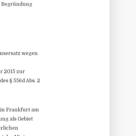
ur Begründung
ensersatz wegen
r 2015 zur
es § 556d Abs. 2
in Frankfurt am
ung als Gebiet
rlichen