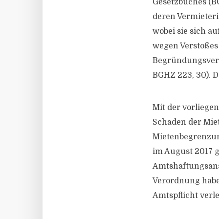
Gesetzbuches (BG
deren Vermieteri
wobei sie sich a
wegen Verstoßes 
Begründungsverpf
BGHZ 223, 30). D
Mit der vorliege
Schaden der Miet
Mietenbegrenzun
im August 2017 g
Amtshaftungsans
Verordnung habe
Amtspflicht verle