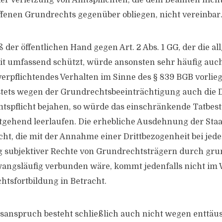
r Verletzung von Amtspflichten, die dem Beamten nicht
ffenen Grundrechts gegenüber obliegen, nicht vereinbar
 der öffentlichen Hand gegen Art. 2 Abs. 1 GG, der die a
it umfassend schützt, würde ansonsten sehr häufig auc
erpflichtendes Verhalten im Sinne des § 839 BGB vorlie
 stets wegen der Grundrechtsbeeinträchtigung auch die D
mtspflicht bejahen, so würde das einschränkende Tatbes
itgehend leerlaufen. Die erhebliche Ausdehnung der Sta
cht, die mit der Annahme einer Drittbezogenheit bei jede
g subjektiver Rechte von Grundrechtsträgern durch gr
angsläufig verbunden wäre, kommt jedenfalls nicht im
htsfortbildung in Betracht.
sanspruch besteht schließlich auch nicht wegen enttäu