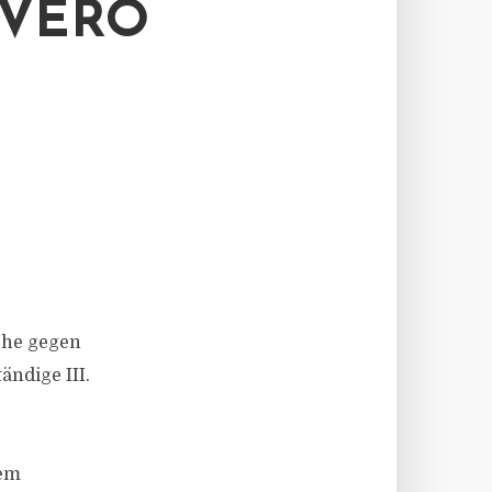
VERO
che gegen
ändige III.
hem