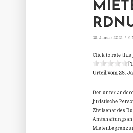
MIE
RDN
29. Januar 2021
6 
Click to rate this 
[T
Urteil vom 28. Ja
Der unter ander
juristische Perso
Zivilsenat des B
Amtshaftungsans
Mietenbegrenzu