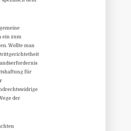
 spezifisch dem
.
llgemeine
h ein zum
gen. Wollte man
rittgerichtetheit
tandserfordernis
atshaftung für
r
undrechtswidrige
 Wege der
schten