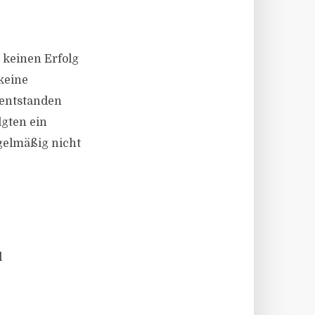
 keinen Erfolg
keine
 entstanden
gten ein
egelmäßig nicht
l