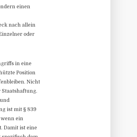
sondern einen
ck nach allein
Einzelner oder
riffs in eine
ützte Position
fenbleiben. Nicht
 Staatshaftung.
 und
g ist mit § 839
, wenn ein
 Damit ist eine