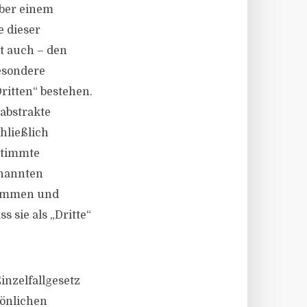
über einem
e dieser
st auch – den
esondere
ritten“ bestehen.
abstrakte
hließlich
stimmte
enannten
kommen und
 sie als „Dritte“
nzelfallgesetz
sönlichen