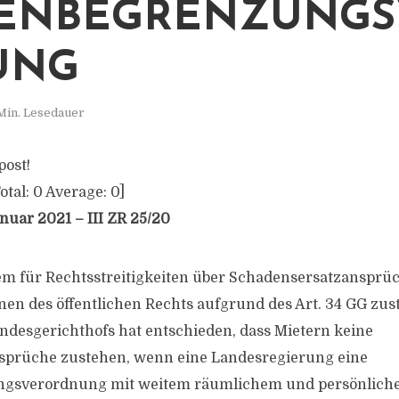
TENBEGRENZUNGS
UNG
Min. Lesedauer
post!
otal:
0
Average:
0
]
nuar 2021 – III ZR 25/20
em für Rechtsstreitigkeiten über Schadensersatzansprü
nen des öffentlichen Rechts aufgrund des Art. 34 GG zust
undesgerichthofs hat entschieden, dass Mietern keine
prüche zustehen, wenn eine Landesregierung eine
ngsverordnung mit weitem räumlichem und persönlic