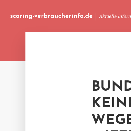
scoring-verbraucherinfo.de
Aktuelle Infor
BUND
KEIN
WEG