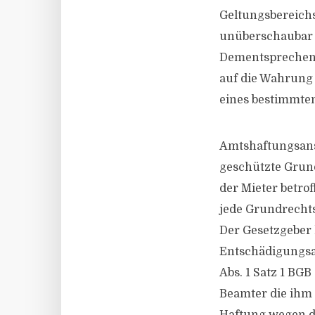
Geltungsbereichs
unüberschaubar g
Dementsprechend
auf die Wahrung 
eines bestimmten
Amtshaftungsansp
geschützte Grund
der Mieter betro
jede Grundrechts
Der Gesetzgeber
Entschädigungsan
Abs. 1 Satz 1 BG
Beamter die ihm 