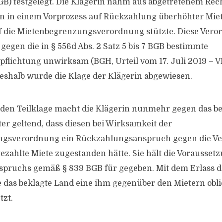
B) festgelegt. Die Klägerin nahm aus abgetretenem Rech
n in einem Vorprozess auf Rückzahlung überhöhter Miet
uf die Mietenbegrenzungsverordnung stützte. Diese Veror
gegen die in § 556d Abs. 2 Satz 5 bis 7 BGB bestimmte
lichtung unwirksam (BGH, Urteil vom 17. Juli 2019 – VI
eshalb wurde die Klage der Klägerin abgewiesen.
nden Teilklage macht die Klägerin nunmehr gegen das be
er geltend, dass diesen bei Wirksamkeit der
gsverordnung ein Rückzahlungsanspruch gegen die Ver
ezahlte Miete zugestanden hätte. Sie hält die Vorausset
pruchs gemäß § 839 BGB für gegeben. Mit dem Erlass de
 das beklagte Land eine ihm gegenüber den Mietern obl
tzt.