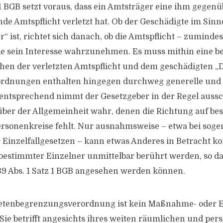
z 1 BGB setzt voraus, dass ein Amtsträger eine ihm gegen
nde Amtspflicht verletzt hat. Ob der Geschädigte im Sinn
er“ ist, richtet sich danach, ob die Amtspflicht – zuminde
de sein Interesse wahrzunehmen. Es muss mithin eine b
en der verletzten Amtspflicht und dem geschädigten „D
ordnungen enthalten hingegen durchweg generelle und 
entsprechend nimmt der Gesetzgeber in der Regel aussc
ber der Allgemeinheit wahr, denen die Richtung auf be
ersonenkreise fehlt. Nur ausnahmsweise – etwa bei sog
Einzelfallgesetzen – kann etwas Anderes in Betracht 
estimmter Einzelner unmittelbar berührt werden, so dass
39 Abs. 1 Satz 1 BGB angesehen werden können.
ietenbegrenzungsverordnung ist kein Maßnahme- oder Ei
 Sie betrifft angesichts ihres weiten räumlichen und per