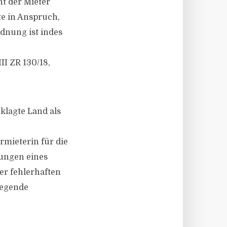
t der Mieter
e in Anspruch,
dnung ist indes
II ZR 130/18,
klagte Land als
mieterin für die
zungen eines
r fehlerhaften
iegende