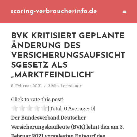
scoring-verbraucherinfo.de
BVK KRITISIERT GEPLANTE
ÄNDERUNG DES
VERSICHERUNGSAUFSICHT
SGESETZ ALS
„MARKTFEINDLICH“
8. Februar 2021
2 Min. Lesedauer
Click to rate this post!
[Total:
0
Average:
0
]
Der Bundesverband Deutscher
Versicherungskaufleute (BVK) lehnt den am 3.
Februar 2021 vorgelegten Entwurf des