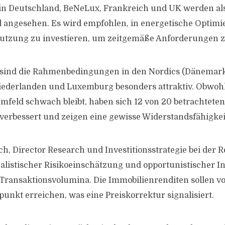
in Deutschland, BeNeLux, Frankreich und UK werden al
d angesehen. Es wird empfohlen, in energetische Optim
nutzung zu investieren, um zeitgemäße Anforderungen zu
sind die Rahmenbedingungen in den Nordics (Dänemar
iederlanden und Luxemburg besonders attraktiv. Obwoh
mfeld schwach bleibt, haben sich 12 von 20 betrachtete
erbessert und zeigen eine gewisse Widerstandsfähigkei
h, Director Research und Investitionsstrategie bei der Re
alistischer Risikoeinschätzung und opportunistischer In
 Transaktionsvolumina. Die Immobilienrenditen sollen vo
unkt erreichen, was eine Preiskorrektur signalisiert.