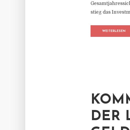
Gesamtjahressicht
stieg das Invest
WEITERLESEN
KOMM
DER 