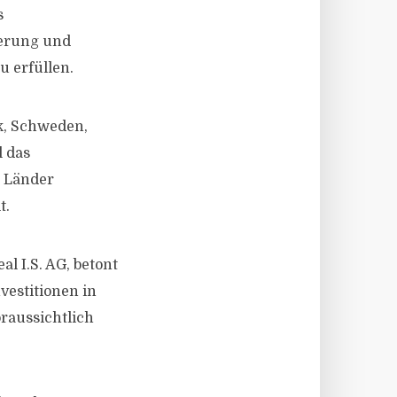
s
ierung und
 erfüllen.
k, Schweden,
l das
n Länder
t.
al I.S. AG, betont
vestitionen in
raussichtlich