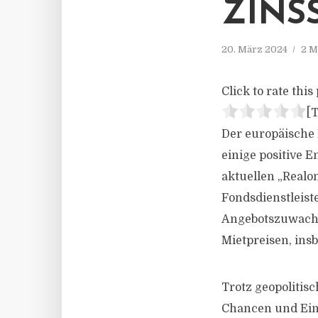
ZINS
20. März 2024
2 M
Click to rate this 
[T
Der europäische 
einige positive E
aktuellen „Realo
Fondsdienstleist
Angebotszuwachs
Mietpreisen, ins
Trotz geopolitis
Chancen und Ein