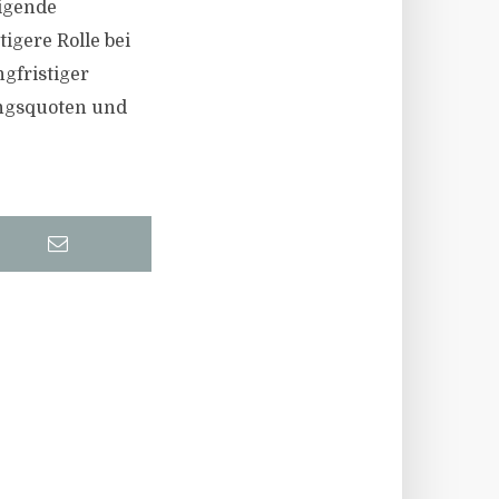
eigende
gere Rolle bei
gfristiger
ungsquoten und