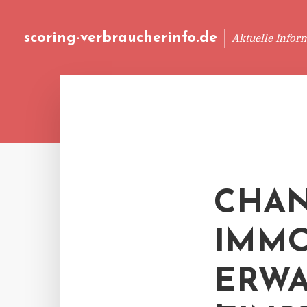
scoring-verbraucherinfo.de
Aktuelle Infor
CHAN
IMMO
ERWA