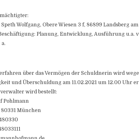
mächtigter:
 Speth Wolfgang, Obere Wiesen 3 f, 86899 Landsberg am
eschäftigung: Planung, Entwicklung, Ausführung u.a. 
a.
verfahren über das Vermögen der Schuldnerin wird weg
keit und Überschuldung am 11.02.2021 um 12.00 Uhr erö
erwalter wird bestellt:
lf Pohlmann
, 80331 München
5480330
548033111
lmannhofmann.de