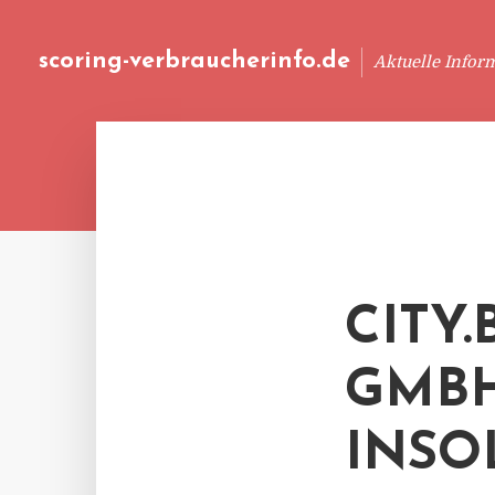
scoring-verbraucherinfo.de
Aktuelle Infor
CITY
GMBH
INSO