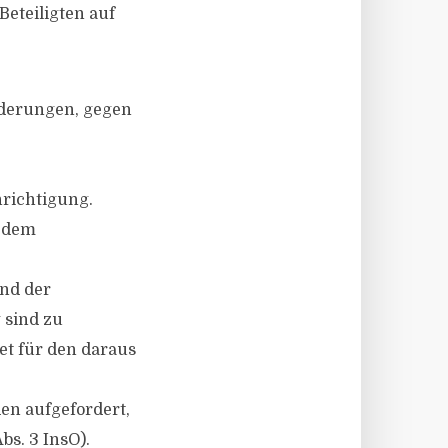
eteiligten auf
rderungen, gegen
hrichtigung.
d dem
und der
 sind zu
et für den daraus
en aufgefordert,
bs. 3 InsO).