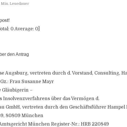
 Min. Lesedauer
post!
otal:
0
Average:
0
]
ber den Antrag
e Augsburg, vertreten durch d. Vorstand, Consulting, Hal
 Gz.: Frau Susanne Mayr
e Gläubigerin –
s Insolvenzverfahrens über das Vermögen d.
bau GmbH, vertreten durch den Geschäftsführer Hampel 
09, 80809 München
: Amtsgericht München Register-Nr.: HRB 220849