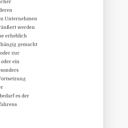
icher
nderen
sem Unternehmen
eräußert werden
se erheblich
anhängig gemacht
 oder zur
 oder ein
esonders
Fortsetzung
er
bedarf es der
rfahrens