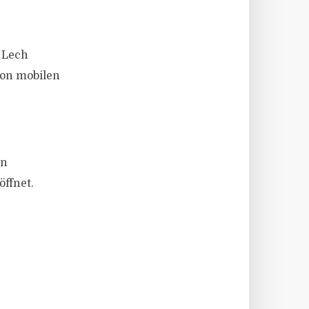
 Lech
von mobilen
en
ffnet.