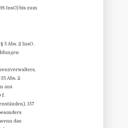
38 InsO) bis zum
§ 5 Abs. 2 InsO.
eldungen
lvenzverwalters,
35 Abs. 2
en aus
 f.
enständen), 157
besonders
 wenn das