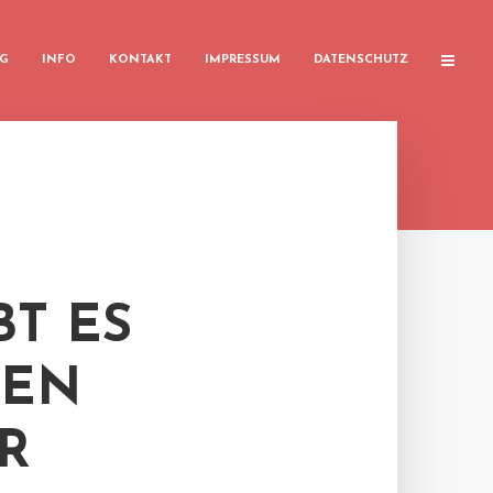
G
INFO
KONTAKT
IMPRESSUM
DATENSCHUTZ
BT ES
UEN
R