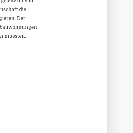
ngsleiterin von
tschaft die
ieren. Der
Neubauwohnungen
en müssten.