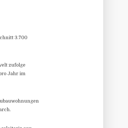
chnitt 3.700
elt zufolge
pro Jahr im
 Neubauwohnungen
arch.