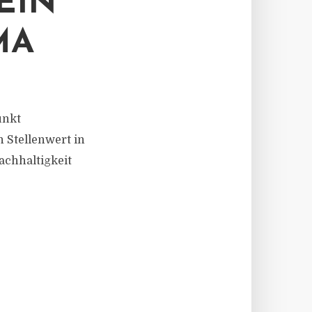
EIN
MA
unkt
 Stellenwert in
achhaltigkeit