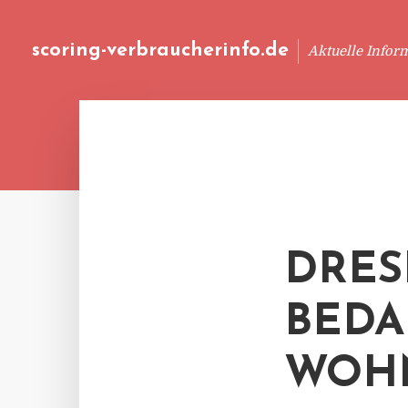
scoring-verbraucherinfo.de
Aktuelle Infor
DRESD
BEDA
WOHN