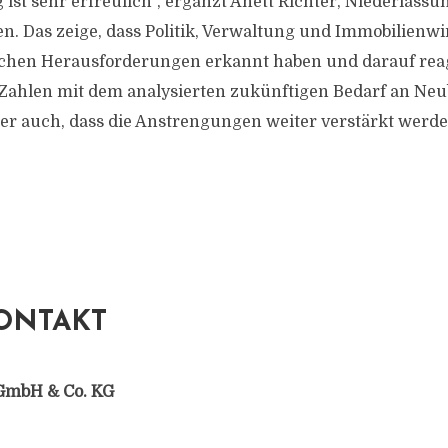
ist sehr erfreulich“, ergänzt Anett Richter, Niederlassu
n. Das zeige, dass Politik, Verwaltung und Immobilienwir
chen Herausforderungen erkannt haben und darauf reag
r Zahlen mit dem analysierten zukünftigen Bedarf an 
ber auch, dass die Anstrengungen weiter verstärkt werd
ONTAKT
GmbH & Co. KG