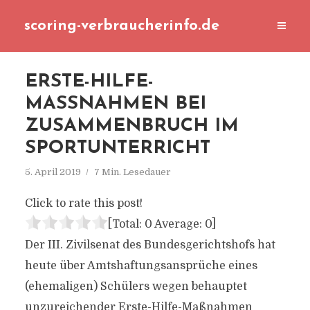
scoring-verbraucherinfo.de
ERSTE-HILFE-
MASSNAHMEN BEI Z
USAMMENBRUCH IM S
PORTUNTERRICHT
5. April 2019
7 Min. Lesedauer
Click to rate this post!
[Total:
0
Average:
0
]
Der III. Zivilsenat des Bundesgerichtshofs hat
heute über Amtshaftungsansprüche eines
(ehemaligen) Schülers wegen behauptet
unzureichender Erste-Hilfe-Maßnahmen