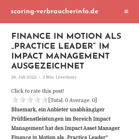
scoring-verbraucherinfo.de
FINANCE IN MOTION ALS
„PRACTICE LEADER“ IM
IMPACT MANAGEMENT
AUSGEZEICHNET
26. Juli 2022
2 Min. Lesedauer
Click to rate this post!
[Total:
0
Average:
0
]
Bluemark, ein Anbieter unabhängiger
Prüfdienstleistungen im Bereich Impact
Management hat den Impact Asset Manager
Finance in Motion als „Practice Leader“