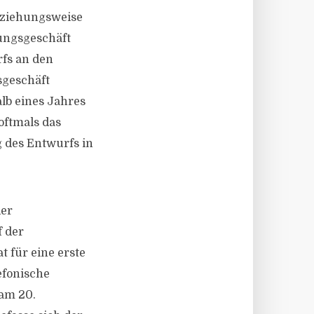
eziehungsweise
tungsgeschäft
rfs an den
sgeschäft
lb eines Jahres
oftmals das
g des Entwurfs in
der
 der
 für eine erste
efonische
 am 20.