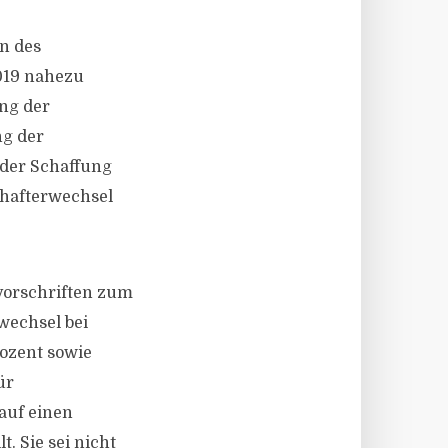
n des
019 nahezu
ng der
ng der
 der Schaffung
chafterwechsel
orschriften zum
wechsel bei
rozent sowie
ür
auf einen
. Sie sei nicht