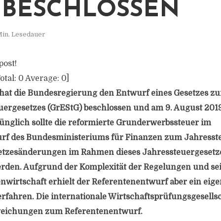
 BESCHLOSSEN
Min. Lesedauer
post!
otal:
0
Average:
0
]
 hat die Bundesregierung den Entwurf eines Gesetzes z
ergesetzes (GrEStG) beschlossen und am 9. August 201
rünglich sollte die reformierte Grunderwerbssteuer im
rf des Bundesministeriums für Finanzen zum Jahresst
etzesänderungen im Rahmen dieses Jahressteuergesetze
erden. Aufgrund der Komplexität der Regelungen und s
enwirtschaft erhielt der Referentenentwurf aber ein eig
fahren. Die internationale Wirtschaftsprüfungsgesells
bweichungen zum Referentenentwurf.