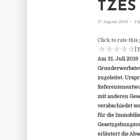
TZES
17. August 2019
3 
Click to rate this 
[T
Am 31. Juli 2019
Grunderwerbsteu
zugeleitet. Ursp
Referentenentwu
mit anderen Ges
verabschiedet w
für die Immobili
Gesetzgebungsver
erläutert die A