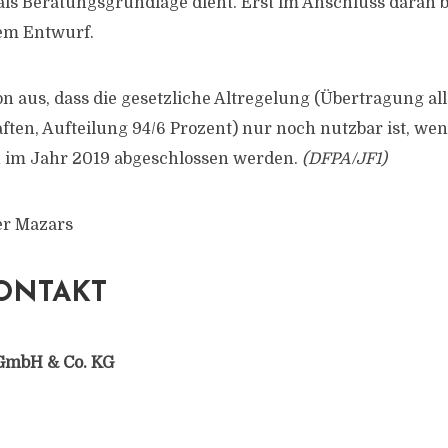
ls Beratungsgrundlage dient. Erst im Anschluss daran b
em Entwurf.
 aus, dass die gesetzliche Altregelung (Übertragung alle
aften, Aufteilung 94/6 Prozent) nur noch nutzbar ist, we
h im Jahr 2019 abgeschlossen werden.
(DFPA/JF1)
er Mazars
ONTAKT
GmbH & Co. KG