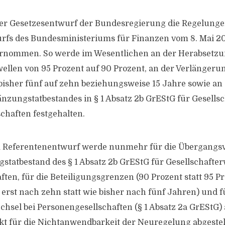
der Gesetzesentwurf der Bundesregierung die Regelunge
rfs des Bundesministeriums für Finanzen vom 8. Mai 2
rnommen. So werde im Wesentlichen an der Herabsetzu
ellen von 95 Prozent auf 90 Prozent, an der Verlängeru
 bisher fünf auf zehn beziehungsweise 15 Jahre sowie an
nzungstatbestandes in § 1 Absatz 2b GrEStG für Gesells
schaften festgehalten.
Referentenentwurf werde nunmehr für die Übergangsv
tatbestand des § 1 Absatz 2b GrEStG für Gesellschafter
ften, für die Beteiligungsgrenzen (90 Prozent statt 95 P
 erst nach zehn statt wie bisher nach fünf Jahren) und f
chsel bei Personengesellschaften (§ 1 Absatz 2a GrEStG) 
t für die Nichtanwendbarkeit der Neuregelung abgestellt