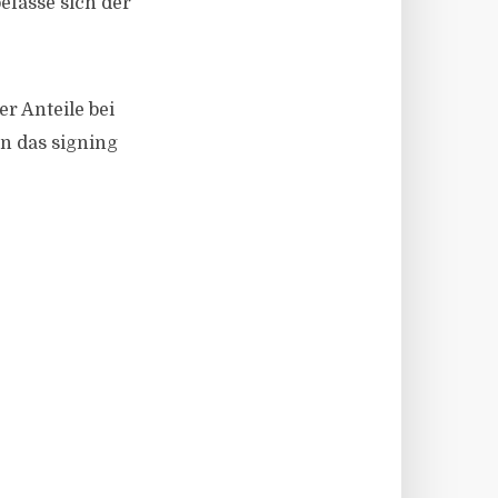
efasse sich der
r Anteile bei
nn das signing