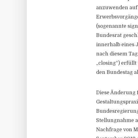
anzuwenden auf Ü
Erwerbsvorgängen
(sogenannte sign
Bundesrat geschl
innerhalb eines 
nach diesem Tag 
„closing“) erfül
den Bundestag a
Diese Änderung 
Gestaltungsprax
Bundesregierung 
Stellungnahme am
Nachfrage von Ma