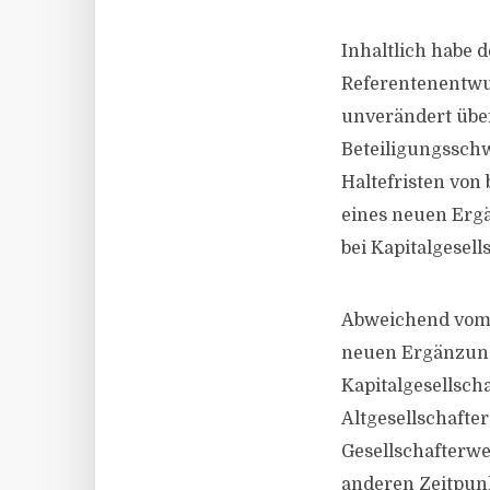
Inhaltlich habe 
Referentenentwu
unverändert übe
Beteiligungsschw
Haltefristen von
eines neuen Ergä
bei Kapitalgesell
Abweichend vom 
neuen Ergänzungs
Kapitalgesellscha
Altgesellschafter
Gesellschafterwe
anderen Zeitpunk