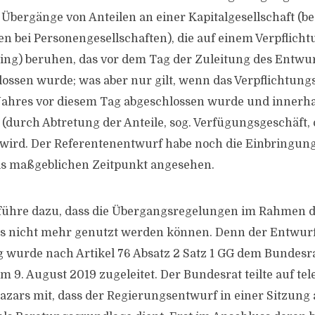
bergänge von Anteilen an einer Kapitalgesellschaft (b
 bei Personengesellschaften), die auf einem Verpflich
ing) beruhen, das vor dem Tag der Zuleitung des Entwu
ossen wurde; was aber nur gilt, wenn das Verpflichtung
Jahres vor diesem Tag abgeschlossen wurde und innerha
(durch Abtretung der Anteile, sog. Verfügungsgeschäft, 
lt wird. Der Referentenentwurf habe noch die Einbringun
ls maßgeblichen Zeitpunkt angesehen.
führe dazu, dass die Übergangsregelungen im Rahmen 
is nicht mehr genutzt werden können. Denn der Entwurf
wurde nach Artikel 76 Absatz 2 Satz 1 GG dem Bundesrat
 9. August 2019 zugeleitet. Der Bundesrat teilte auf tel
zars mit, dass der Regierungsentwurf in einer Sitzung