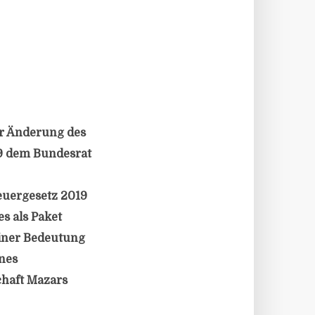
ur Änderung des
9 dem Bundesrat
euergesetz 2019
s als Paket
einer Bedeutung
enes
chaft Mazars