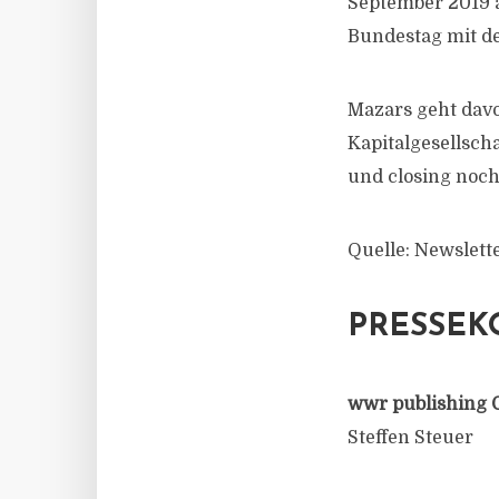
September 2019 a
Bundestag mit d
Mazars geht davon
Kapitalgesellsch
und closing noc
Quelle: Newslett
PRESSEK
wwr publishing 
Steffen Steuer