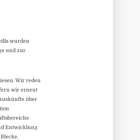
ills wurden
ge und zur
iesen: Wir reden
fern wir erneut
 Auskünfte über
tion
ftsbereiche
nd Entwicklung
 Blecke,