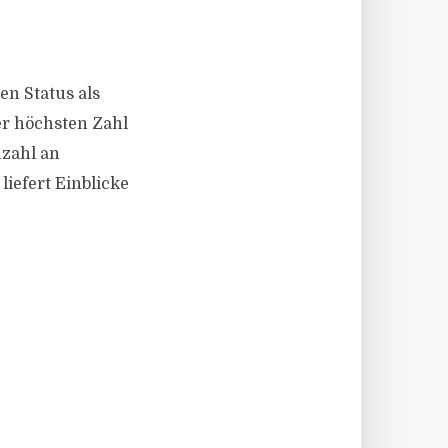
nen Status als
er höchsten Zahl
zahl an
liefert Einblicke