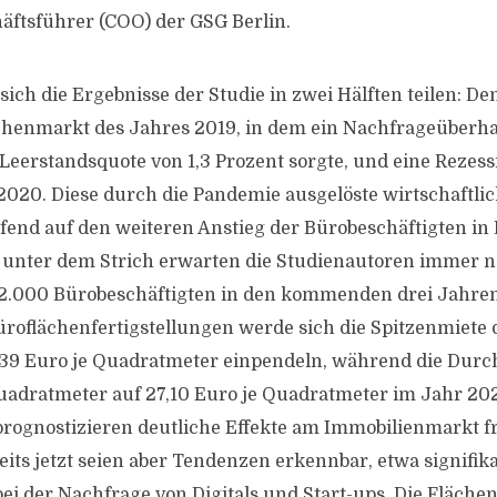
äftsführer (COO) der GSG Berlin.
 sich die Ergebnisse der Studie in zwei Hälften teilen: 
chenmarkt des Jahres 2019, in dem ein Nachfrageüberha
 Leerstandsquote von 1,3 Prozent sorgte, und eine Rezes
2020. Diese durch die Pandemie ausgelöste wirtschaftli
end auf den weiteren Anstieg der Bürobeschäftigten in 
 unter dem Strich erwarten die Studienautoren immer n
.000 Bürobeschäftigten in den kommenden drei Jahren
roflächenfertigstellungen werde sich die Spitzenmiete 
 39 Euro je Quadratmeter einpendeln, während die Durc
uadratmeter auf 27,10 Euro je Quadratmeter im Jahr 202
rognostizieren deutliche Effekte am Immobilienmarkt f
eits jetzt seien aber Tendenzen erkennbar, etwa signifik
i der Nachfrage von Digitals und Start-ups. Die Fläche