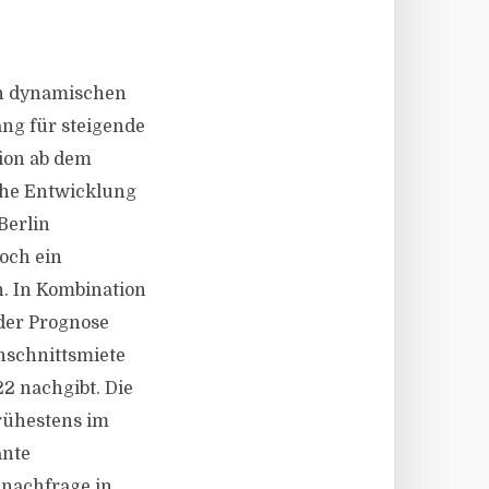
Den dynamischen
ng für steigende
sion ab dem
che Entwicklung
Berlin
och ein
. In Kombination
der Prognose
hschnittsmiete
2 nachgibt. Die
rühestens im
ante
nnachfrage in