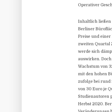
Operativer Gesch
Inhaltlich ließen
Berliner Büroflä
Preise und einer
zweiten Quartal 
werde sich dämpf
auswirken. Doch
Wachstum von 32
mit den hohen Bü
zufolge bei rund
von 30 Euro je Q
Studienautoren p
Herbst 2020. Ber
Veränderungen be