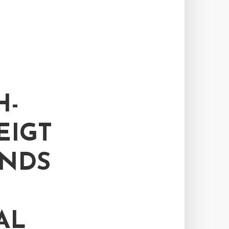
H-
EIGT
ENDS
AL