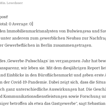
Min. Lesedauer
post!
otal:
0
Average:
0
]
en Immobilienmarktanalysten von Bulwiengesa und Sav
 unter anderem zum gewerblichen Neubau zur Nachfra
der Gewerbeflächen in Berlin zusammengetragen.
 des ,Gewerbe-Pulsschlags‘ im vergangenen Jahr hat bew
nsparenz, wir leben sie. Mit dem diesjährigen Report lie
und Einblicke in den Büroflächenmarkt und geben erste
 der Covid-19-Pandemie. Dabei zeigt sich, dass die Situa
ch ganz unterschiedliche Auswirkungen hat. Die Geschä
nd Kommunikationsdienstleistungen sowie Forschung u
iger betroffen als etwa das Gastgewerbe“, sagt Sebastian