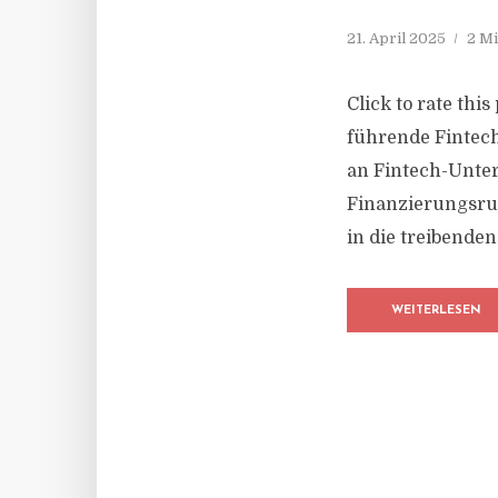
21. April 2025
2 Mi
Click to rate thi
führende Fintech
an Fintech-Unte
Finanzierungsrun
in die treibende
WEITERLESEN