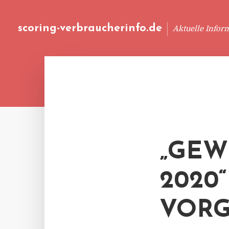
scoring-verbraucherinfo.de
Aktuelle Infor
„GEW
2020
VORG