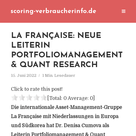
scoring-verbraucherinfo.de
LA FRANÇAISE: NEUE
LEITERIN
PORTFOLIOMANAGEMENT
& QUANT RESEARCH
15. Juni 2022
1 Min. Lesedauer
Click to rate this post!
[Total:
0
Average:
0
]
Die internationale Asset-Management-Gruppe
La Française mit Niederlassungen in Europa
und Südkorea hat Dr. Denisa Čumova als
Leiterin Portfoliomanagement & Quant