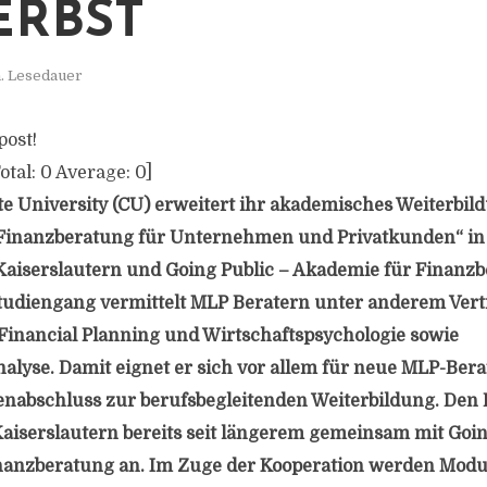
ERBST
. Lesedauer
post!
otal:
0
Average:
0
]
e University (CU) erweitert ihr akademisches Weiterbi
„Finanzberatung für Unternehmen und Privatkunden“ in
aiserslautern und Going Public – Akademie für Finanzb
tudiengang vermittelt MLP Beratern unter anderem Ver
Financial Planning und Wirtschaftspsychologie sowie
yse. Damit eignet er sich vor allem für neue MLP-Bera
enabschluss zur berufsbegleitenden Weiterbildung. Den B
aiserslautern bereits seit längerem gemeinsam mit Goin
nanzberatung an. Im Zuge der Kooperation werden Modu