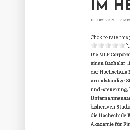
IM H
13. Juni 2019
2 Min
Click to rate this 
[T
Die MLP Corporat
einen Bachelor 
der Hochschule K
grundständige S
und -steuerung, 
Unternehmensanal
bisherigen Studi
die Hochschule K
Akademie für Fi