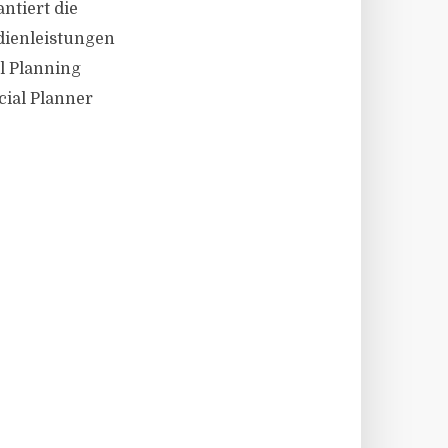
ntiert die
dienleistungen
al Planning
cial Planner