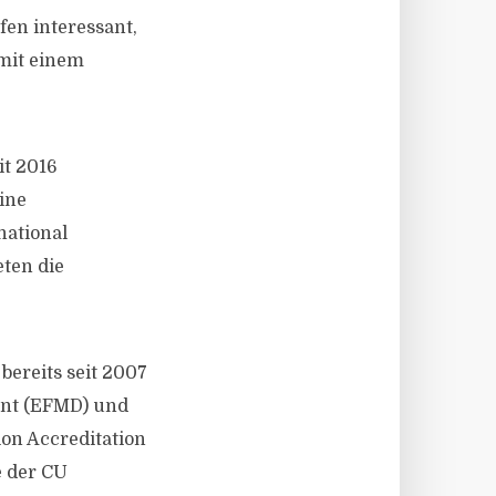
en interessant,
 mit einem
it 2016
ine
national
ten die
bereits seit 2007
ent (EFMD) und
ion Accreditation
e der CU