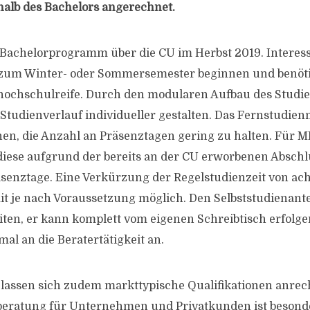
halb des Bachelors angerechnet.
 Bachelorprogramm über die CU im Herbst 2019. Interes
 zum Winter- oder Sommersemester beginnen und benöti
hochschulreife. Durch den modularen Aufbau des Studi
Studienverlauf individueller gestalten. Das Fernstudien
nen, die Anzahl an Präsenztagen gering zu halten. Für 
diese aufgrund der bereits an der CU erworbenen Abschlü
äsenztage. Eine Verkürzung der Regelstudienzeit von acht
it je nach Voraussetzung möglich. Den Selbststudienante
ten, er kann komplett vom eigenen Schreibtisch erfolge
imal an die Beratertätigkeit an.
lassen sich zudem markttypische Qualifikationen anrec
beratung für Unternehmen und Privatkunden ist besond