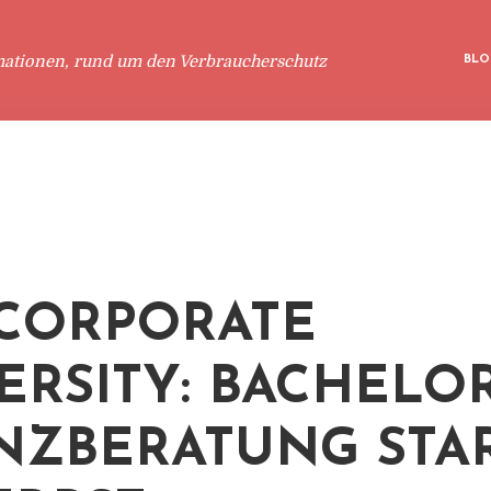
mationen, rund um den Verbraucherschutz
BLO
CORPORATE
ERSITY: BACHELO
NZBERATUNG STA