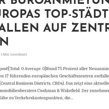
R BÜROANMIETU
UROPAS TOP-STÄD
ALLEN AUF ZENT
EN
1 Min. Lesedauer
s post![Total: 0 Average: 0]Rund 75 Prozent aller Neuanm
en 17 führenden europäischen Geschäftszentren entfalle
(Central Business Districts, CBDs). Das zeigt eine aktuell
 Immobilienberaters Cushman & Wakefield. Der zunehm
Nähe zu Verkehrsknotenpunkten, die...