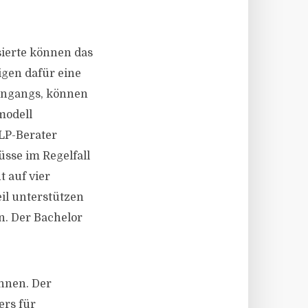
sierte können das
gen dafür eine
engangs, können
modell
MLP-Berater
sse im Regelfall
 auf vier
il unterstützen
n. Der Bachelor
hnen. Der
ers für