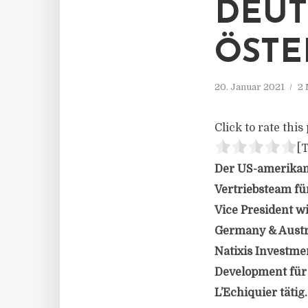
DEUT
ÖSTE
20. Januar 2021
2 
Click to rate this 
[T
Der US-amerikan
Vertriebsteam fü
Vice President w
Germany & Austri
Natixis Investme
Development für 
L’Echiquier tätig.