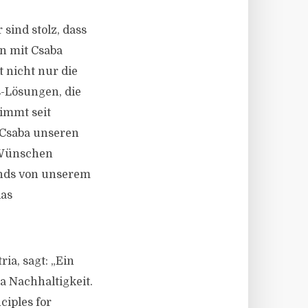
sind stolz, dass
n mit Csaba
 nicht nur die
-Lösungen, die
immt seit
 Csaba unseren
 Wünschen
onds von unserem
das
ia, sagt: „Ein
 Nachhaltigkeit.
iples for