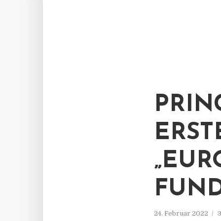
PRINC
RSTE
EURO
UND“
24. Februar 2022
3