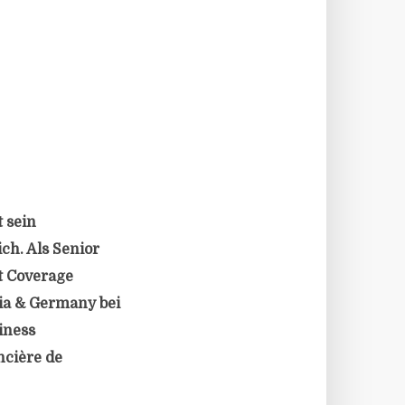
 sein
ch. Als Senior
t Coverage
ria & Germany bei
iness
ncière de