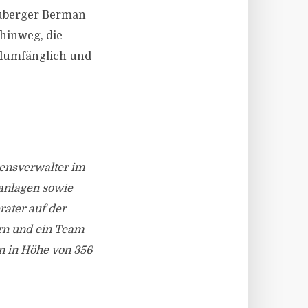
euberger Berman
hinweg, die
ollumfänglich und
ensverwalter im
nanlagen sowie
rater auf der
rn und ein Team
 in Höhe von 356