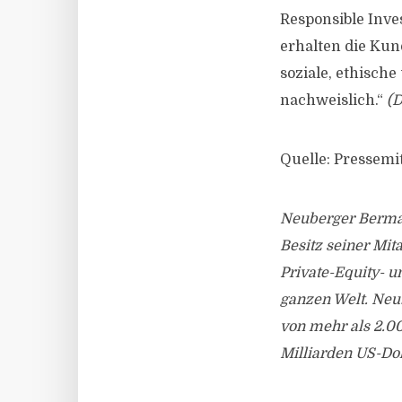
Responsible Inve
erhalten die Kun
soziale, ethisch
nachweislich.“
(D
Quelle: Pressem
Neuberger Berman
Besitz seiner Mi
Private-Equity- u
ganzen Welt. Neu
von mehr als 2.0
Milliarden US-Dol