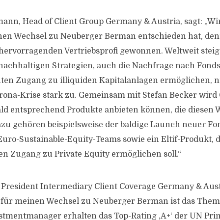
ann, Head of Client Group Germany & Austria, sagt: „Wir 
inen Wechsel zu Neuberger Berman entschieden hat, den
hervorragenden Vertriebsprofi gewonnen. Weltweit steigt
achhaltigen Strategien, auch die Nachfrage nach Fonds
ten Zugang zu illiquiden Kapitalanlagen ermöglichen, n
rona-Krise stark zu. Gemeinsam mit Stefan Becker wird
ld entsprechend Produkte anbieten können, die diesen
azu gehören beispielsweise der baldige Launch neuer F
Euro-Sustainable-Equity-Teams sowie ein Eltif-Produkt, 
en Zugang zu Private Equity ermöglichen soll.“
e President Intermediary Client Coverage Germany & Austr
 für meinen Wechsel zu Neuberger Berman ist das Thema
tmentmanager erhalten das Top-Rating ,A+‘ der UN Princ