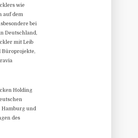
cklers wie
ch auf dem
sbesondere bei
n Deutschland,
kler mit Leib
 Büroprojekte,
ravia
ecken Holding
deutschen
in Hamburg und
ngen des