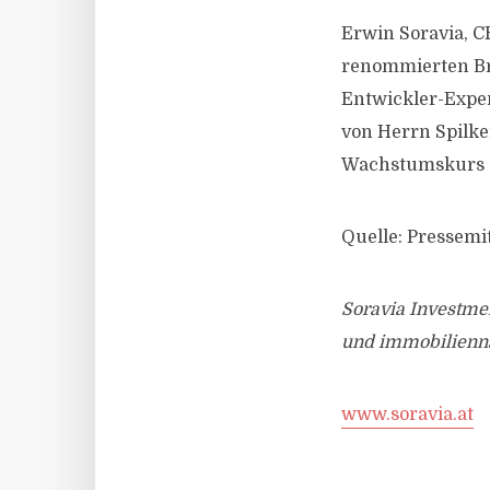
Erwin Soravia, CE
renommierten Br
Entwickler-Expe
von Herrn Spilk
Wachstumskurs d
Quelle: Pressemi
Soravia Investme
und immobiliennah
www.soravia.at