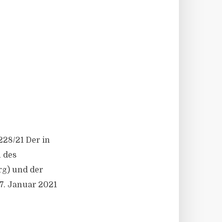
 228/21 Der in
n des
rg) und der
7. Januar 2021