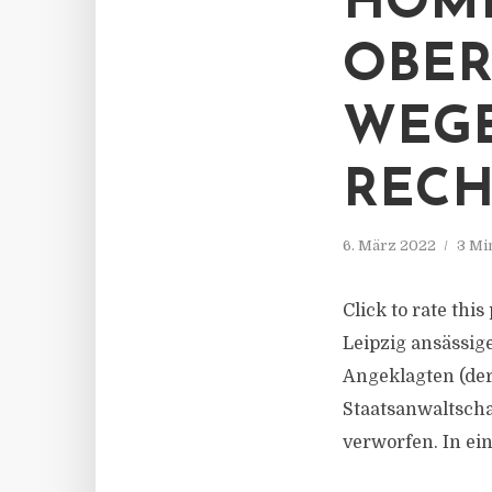
HOM
OBER
WEG
RECH
6. März 2022
3 Mi
Click to rate thi
Leipzig ansässig
Angeklagten (der
Staatsanwaltscha
verworfen. In ei