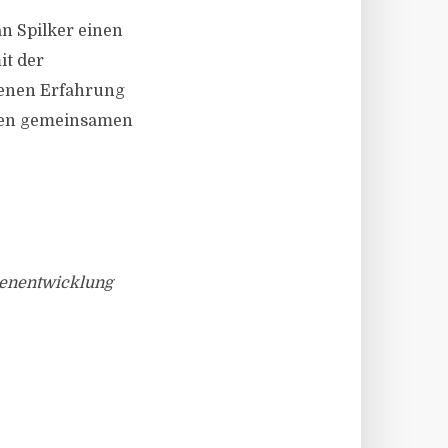
an Spilker einen
t der
nenen Erfahrung
 den gemeinsamen
ienentwicklung