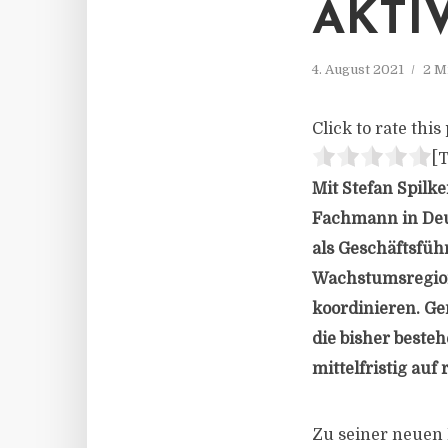
AKTI
4. August 2021
2 M
Click to rate this 
[T
Mit Stefan Spilk
Fachmann in Deu
als Geschäftsfüh
Wachstumsregion
koordinieren. Ge
die bisher beste
mittelfristig auf
Zu seiner neuen 