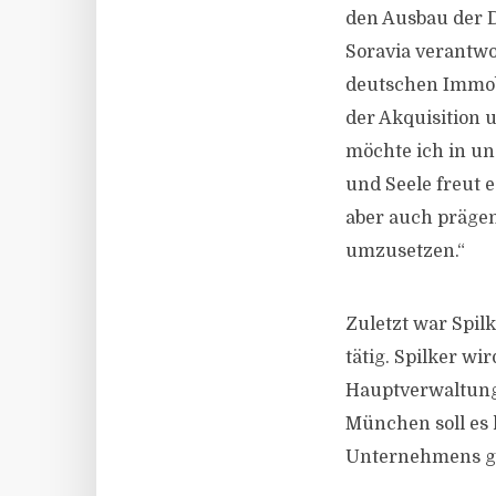
den Ausbau der D
Soravia verantwo
deutschen Immob
der Akquisition
möchte ich in un
und Seele freut 
aber auch präge
umzusetzen.“
Zuletzt war Spil
tätig. Spilker w
Hauptverwaltung
München soll es 
Unternehmens g