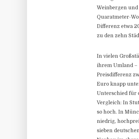
Weinbergen und 
Quaratmeter-Woh
Differenz etwa 2
zu den zehn Stä
In vielen Großst
ihrem Umland – s
Preisdifferenz z
Euro knapp unte
Unterschied für 
Vergleich: In St
so hoch. In Münc
niedrig, hochpre
sieben deutschen 