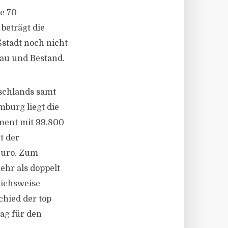
e 70-
beträgt die
ßstadt noch nicht
au und Bestand.
tschlands samt
burg liegt die
ment mit 99.800
t der
Euro. Zum
ehr als doppelt
eichsweise
hied der top
lag für den