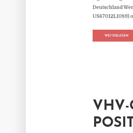
Deutschland Wert
US67012L1089) oh
WEITERLESEN
VHV-
POSI