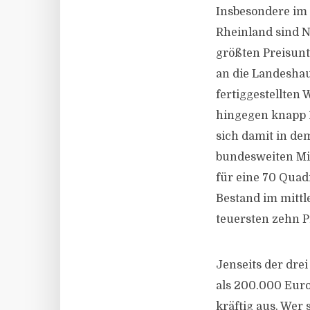
Insbesondere im
Rheinland sind N
größten Preisunt
an die Landeshau
fertiggestellten
hingegen knapp 
sich damit in de
bundesweiten Mitt
für eine 70 Qua
Bestand im mittl
teuersten zehn Pr
Jenseits der dre
als 200.000 Euro
kräftig aus. Wer