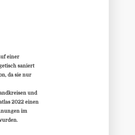
uf einer
etisch saniert
n, da sie nur
Landkreisen und
atlas 2022 einen
ohnungen im
 wurden.