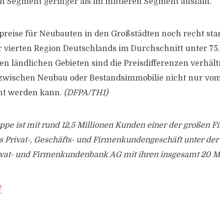
 Segment geringer als im mittleren Segment ausfällt.
reise für Neubauten in den Großstädten noch recht star
der vierten Region Deutschlands im Durchschnitt unter 75
len ländlichen Gebieten sind die Preisdifferenzen verhäl
 zwischen Neubau oder Bestandsimmobilie nicht nur vo
t werden kann.
(DFPA/TH1)
pe ist mit rund 12,5 Millionen Kunden einer der großen Fi
s Privat-, Geschäfts- und Firmenkundengeschäft unter de
Privat- und Firmenkundenbank AG mit ihren insgesamt 20 M
e