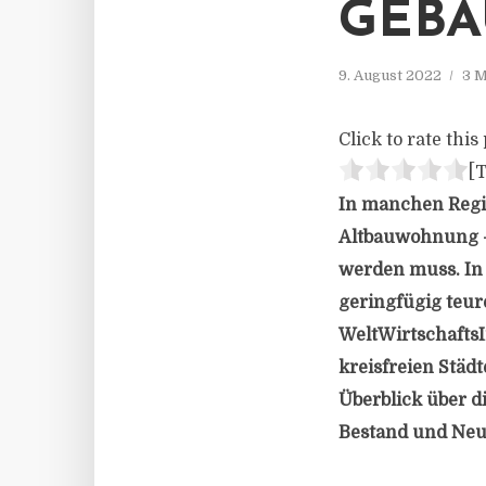
GEBA
9. August 2022
3 M
Click to rate this 
[T
In manchen Regi
Altbauwohnung –
werden muss. In 
geringfügig teu
WeltWirtschaftsI
kreisfreien Städ
Überblick über 
Bestand und Neub