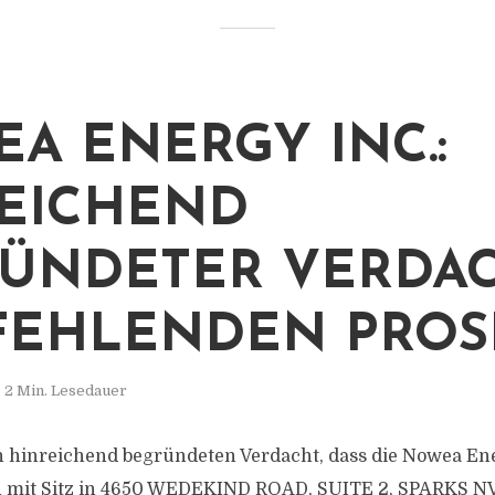
A ENERGY INC.:
EICHEND
ÜNDETER VERDA
FEHLENDEN PROS
2 Min. Lesedauer
n hinreichend begründeten Verdacht, dass die Nowea Ener
 mit Sitz in 4650 WEDEKIND ROAD, SUITE 2, SPARKS NV 