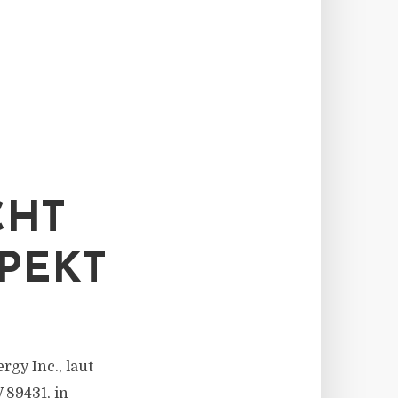
CHT
PEKT
gy Inc., laut
89431, in