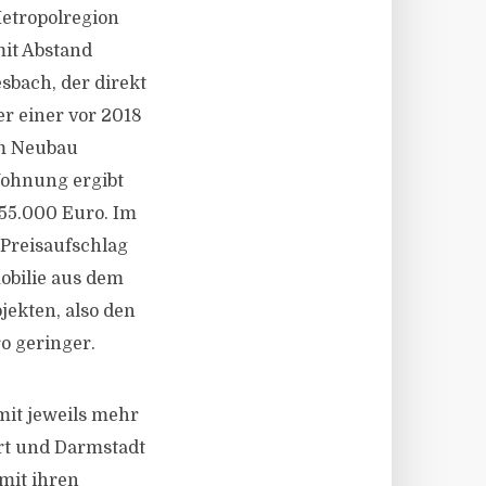
etropolregion
mit Abstand
sbach, der direkt
r einer vor 2018
em Neubau
Wohnung ergibt
355.000 Euro. Im
 Preisaufschlag
bilie aus dem
jekten, also den
ro geringer.
mit jeweils mehr
art und Darmstadt
mit ihren