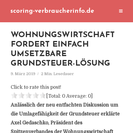
scoring-verbraucherinfo.de
WOHNUNGSWIRTSCHAFT
FORDERT EINFACH
UMSETZBARE
GRUNDSTEUER-LÖSUNG
9. März 2019
2 Min. Lesedauer
Click to rate this post!
[Total:
0
Average:
0
]
Anlässlich der neu entfachten Diskussion um
die Umlagefähigkeit der Grundsteuer erklärte
Axel Gedaschko, Präsident des
Spitzenverbandes der Wohnungswirtschaft