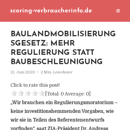
scoring-verbraucherinfo.de
BAULANDMOBILISIERUNG
SGESETZ: MEHR
REGULIERUNG STATT
BAUBESCHLEUNIGUNG
21. Juni 2020
2 Min. Lesedauer
Click to rate this post!
[Total:
0
Average:
0
]
„Wir brauchen ein Regulierungsmoratorium –
keine investitionshemmenden Vorgaben, wie
wir sie in Teilen des Referentenentwurfs
vorfinden“, sagt ZIA-Präsident Dr. Andreas