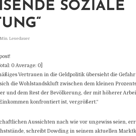
SENDE SOZIALE
TUNG“
 Min. Lesedauer
post!
otal:
0
Average:
0
]
ßiges Vertrauen in die Geldpolitik übersieht die Gefahr 
ich die Wohlstandskluft zwischen dem kleinen Prozents
r und dem Rest der Bevölkerung, der mit höherer Arbei
inkommen konfrontiert ist, vergrößert.“
chaftlichen Aussichten nach wie vor ungewiss seien, err
hststände, schreibt Dowding in seinem aktuellen Markt