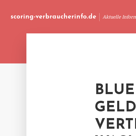
scoring-verbraucherinfo.de
Aktuelle Infor
BLUE
GELD
VERT