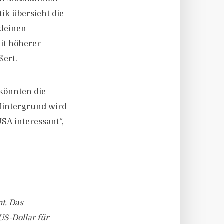
ik übersieht die
kleinen
it höherer
ßert.
könnten die
Hintergrund wird
SA interessant“,
t. Das
US-Dollar für