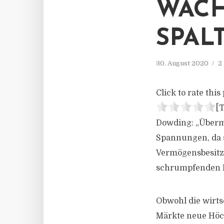
WACH
SPAL
30. August 2020
2
Click to rate this 
[T
Dowding: „Übermä
Spannungen, da s
Vermögensbesitze
schrumpfenden E
Obwohl die wirts
Märkte neue Höc