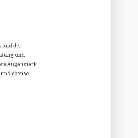
LL und der
ratung und
dere Augenmerk
n und ebenso