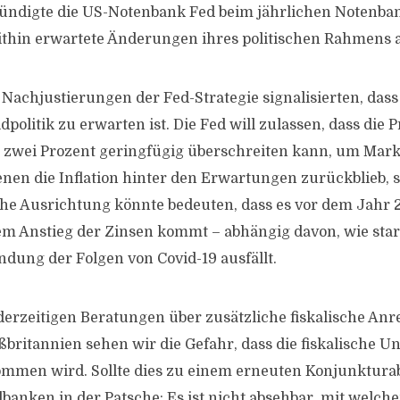
ündigte die US-Notenbank Fed beim jährlichen Notenban
thin erwartete Änderungen ihres politischen Rahmens 
 Nachjustierungen der Fed-Strategie signalisierten, dass
dpolitik zu erwarten ist. Die Fed will zulassen, dass die 
on zwei Prozent geringfügig überschreiten kann, um Mar
denen die Inflation hinter den Erwartungen zurückblieb, 
che Ausrichtung könnte bedeuten, dass es vor dem Jahr 
em Anstieg der Zinsen kommt – abhängig davon, wie sta
dung der Folgen von Covid-19 ausfällt.
derzeitigen Beratungen über zusätzliche fiskalische Anr
ßbritannien sehen wir die Gefahr, dass die fiskalische U
mmen wird. Sollte dies zu einem erneuten Konjunkturab
albanken in der Patsche: Es ist nicht absehbar, mit we