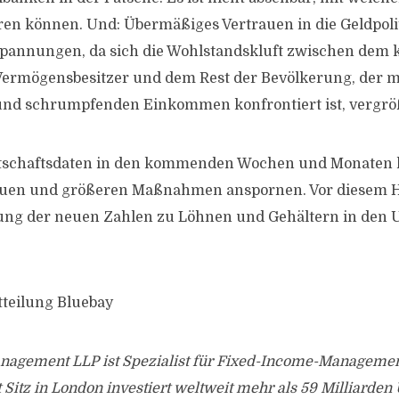
eren können. Und: Übermäßiges Vertrauen in die Geldpolit
Spannungen, da sich die Wohlstandskluft zwischen dem 
Vermögensbesitzer und dem Rest der Bevölkerung, der m
 und schrumpfenden Einkommen konfrontiert ist, vergrö
schaftsdaten in den kommenden Wochen und Monaten 
neuen und größeren Maßnahmen anspornen. Vor diesem 
hung der neuen Zahlen zu Löhnen und Gehältern in den U
tteilung Bluebay
nagement LLP ist Spezialist für Fixed-Income-Managemen
itz in London investiert weltweit mehr als 59 Milliarden 