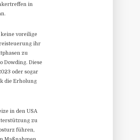
kertreffen in
an.
 keine voreilige
Preisteuerung ihr
ktphasen zu
so Dowding. Diese
2023 oder sogar
rk die Erholung
eize in den USA
nterstützung zu
sturz führen,
lchen Maßnahmen