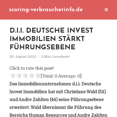
scoring-verbraucherinfo.de
D.I.I. DEUTSCHE INVEST
IMMOBILIEN STÄRKT
FÜHRUNGSEBENE
29. August 2022
2 Min. Lesedauer
Click to rate this post!
[Total:
0
Average:
0
]
Das Immobilienunternehmen d.i.i. Deutsche
Invest Immobilien hat mit Christiane Wald (52)
und Andre Zahlten (44) seine Führungsebene
erweitert. Wald übernimmt die Führung des
Bereichs Human Resources und Andre Zahlten