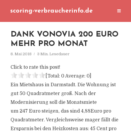
scoring-verbraucherinfo.de
DANK VONOVIA 200 EURO
MEHR PRO MONAT
8. Mai 2018
3 Min. Lesedauer
Click to rate this post!
[Total:
0
Average:
0
]
Ein Mietshaus in Darmstadt. Die Wohnung ist
gut
50
Quadratmeter groß. Nach der
Modernisierung soll die Monatsmiete
um
247
Euro steigen, das sind
4,88
Euro pro
Quadratmeter. Vergleichsweise mager fällt die
Ersparnis bei den Heizkosten aus:
45
Cent pro