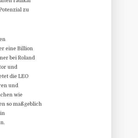
ften radikal
Potenzial zu
ten
r eine Billion
ner bei Roland
tor und
etet die LEO
eren und
ichen wie
en so maßgeblich
in
n.