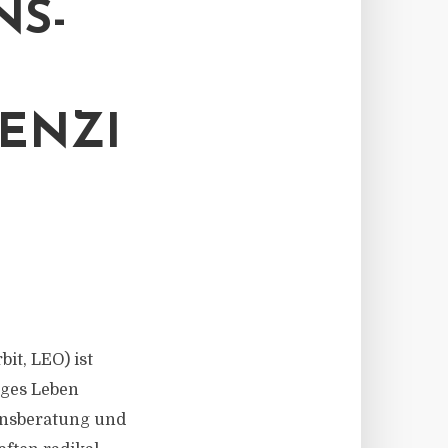
NS-
ENZI
it, LEO) ist
iges Leben
ensberatung und