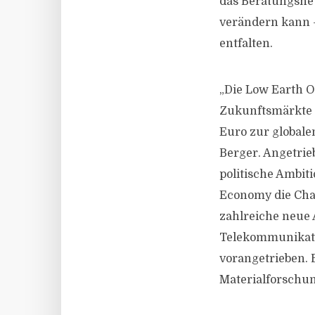
das Beratungsne
verändern kann –
entfalten.
„Die Low Earth O
Zukunftsmärkte m
Euro zur globale
Berger. Angetrie
politische Ambit
Economy die Chan
zahlreiche neue 
Telekommunikati
vorangetrieben. 
Materialforschun