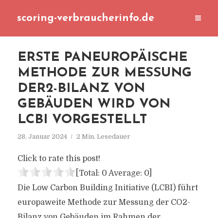
scoring-verbraucherinfo.de
ERSTE PANEUROPÄISCHE
METHODE ZUR MESSUNG
DER2-BILANZ VON
GEBÄUDEN WIRD VON
LCBI VORGESTELLT
28. Januar 2024
2 Min. Lesedauer
Click to rate this post!
[Total:
0
Average:
0
]
Die Low Carbon Building Initiative (LCBI) führt
europaweite Methode zur Messung der CO2-
Bilanz von Gebäuden im Rahmen der