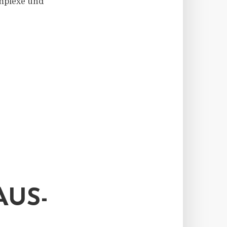
mplexe und
US-