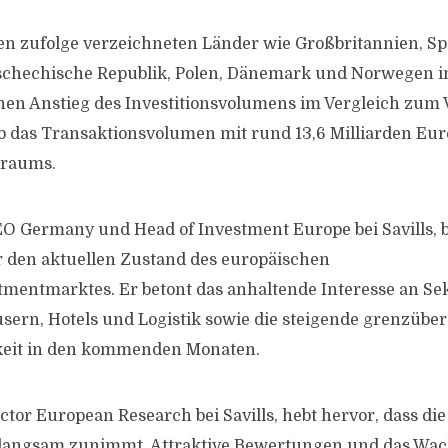
en zufolge verzeichneten Länder wie Großbritannien, Spa
schechische Republik, Polen, Dänemark und Norwegen i
nen Anstieg des Investitionsvolumens im Vergleich zum V
b das Transaktionsvolumen mit rund 13,6 Milliarden Eu
traums.
O Germany und Head of Investment Europe bei Savills, b
r den aktuellen Zustand des europäischen
mentmarktes. Er betont das anhaltende Interesse an Se
ern, Hotels und Logistik sowie die steigende grenzübe
gkeit in den kommenden Monaten.
ector European Research bei Savills, hebt hervor, dass die
 langsam zunimmt. Attraktive Bewertungen und das Wa