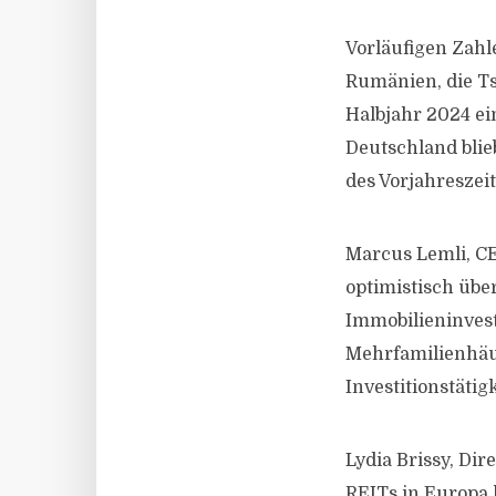
Vorläufigen Zahl
Rumänien, die T
Halbjahr 2024 ei
Deutschland blie
des Vorjahreszei
Marcus Lemli, CE
optimistisch übe
Immobilieninvest
Mehrfamilienhäus
Investitionstäti
Lydia Brissy, Dir
REITs in Europa