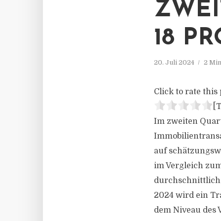
ZWEI
18 P
20. Juli 2024
2 Min
Click to rate this 
[T
Im zweiten Quart
Immobilientransa
auf schätzungswe
im Vergleich zum
durchschnittlich
2024 wird ein Tr
dem Niveau des V