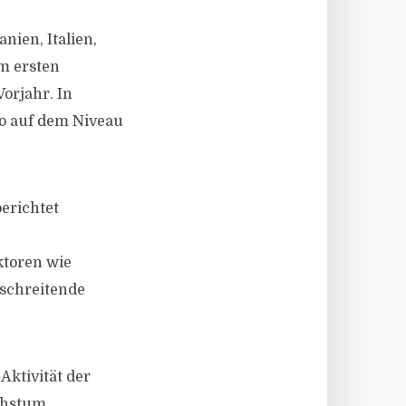
nien, Italien,
m ersten
orjahr. In
ro auf dem Niveau
erichtet
ktoren wie
rschreitende
 Aktivität der
chstum