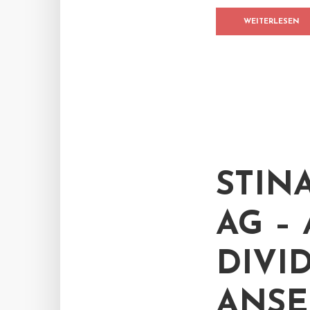
WEITERLESEN
STIN
AG –
DIVI
ANSE