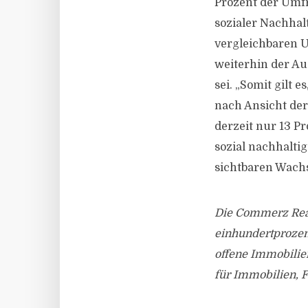
Prozent der Umfr
sozialer Nachhal
vergleichbaren U
weiterhin der Au
sei. „Somit gilt 
nach Ansicht de
derzeit nur 13 Pr
sozial nachhalti
sichtbaren Wachs
Die Commerz Real 
einhundertprozen
offene Immobilie
für Immobilien, F