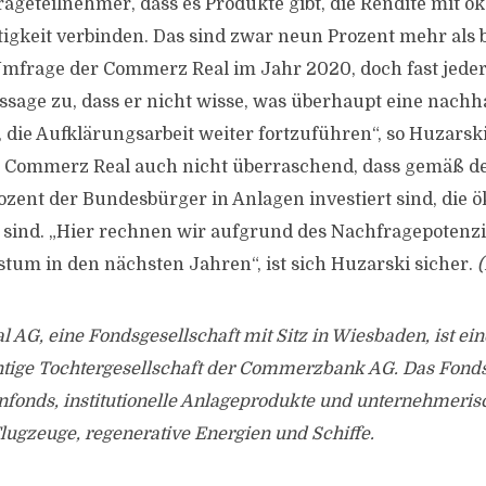
ageteilnehmer, dass es Produkte gibt, die Rendite mit ö
tigkeit verbinden. Das sind zwar neun Prozent mehr als b
mfrage der Commerz Real im Jahr 2020, doch fast jede
ssage zu, dass er nicht wisse, was überhaupt eine nachh
es, die Aufklärungsarbeit weiter fortzuführen“, so Huzarski
r Commerz Real auch nicht überraschend, dass gemäß d
ozent der Bundesbürger in Anlagen investiert sind, die ö
g sind. „Hier rechnen wir aufgrund des Nachfragepotenz
tum in den nächsten Jahren“, ist sich Huzarski sicher.
AG, eine Fondsgesellschaft mit Sitz in Wiesbaden, ist ein
tige Tochtergesellschaft der Commerzbank AG. Das Fond
nfonds, institutionelle Anlageprodukte und unternehmeris
lugzeuge, regenerative Energien und Schiffe.