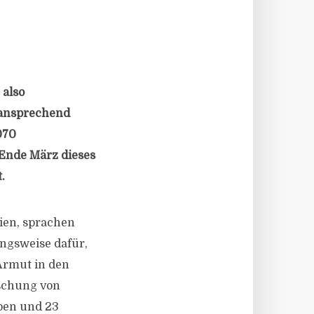
 also
 ansprechend
070
Ende März dieses
.
eien, sprachen
ungsweise dafür,
Armut in den
rschung von
eben und 23