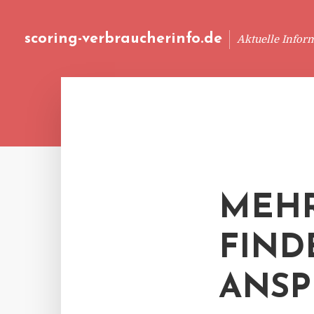
scoring-verbraucherinfo.de
Aktuelle Infor
MEHR
FIND
ANS