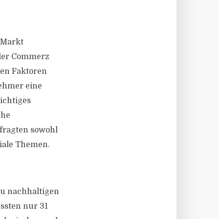
 Markt
i der Commerz
ten Faktoren
nehmer eine
ichtiges
che
efragten sowohl
ziale Themen.
zu nachhaltigen
ssten nur 31