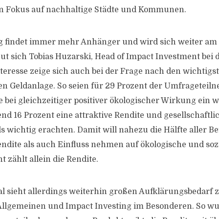
en Fokus auf nachhaltige Städte und Kommunen.
ng findet immer mehr Anhänger und wird sich weiter am
eut sich Tobias Huzarski, Head of Impact Investment be
nteresse zeige sich auch bei der Frage nach den wichtigs
en Geldanlage. So seien für 29 Prozent der Umfrageteil
e bei gleichzeitiger positiver ökologischer Wirkung ein w
nd 16 Prozent eine attraktive Rendite und gesellschaftli
 wichtig erachten. Damit will nahezu die Hälfte aller B
Rendite als auch Einfluss nehmen auf ökologische und so
t zählt allein die Rendite.
 sieht allerdings weiterhin großen Aufklärungsbedarf 
Allgemeinen und Impact Investing im Besonderen. So wu