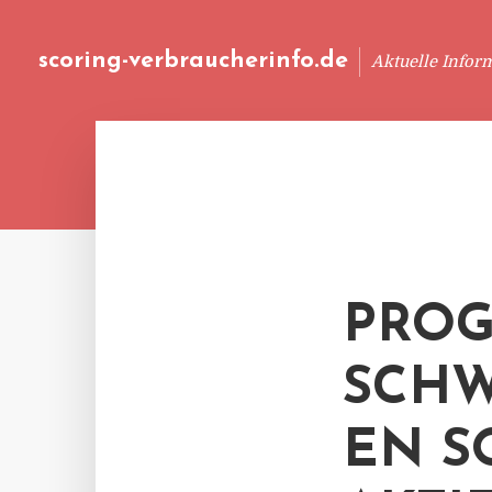
scoring-verbraucherinfo.de
Aktuelle Infor
PROG
SCH
EN S