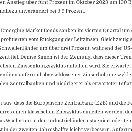
en Anstieg über fünf Prozent im Oktober 2023 um 100 
 nahezu unverändert bei 3,9 Prozent.
n Emerging Market Bonds sanken im vierten Quartal um 
profitierten vom Rückgang der Leitzinsen. Gleichzeitig s
chwellenländer um über drei Prozent, während der US-
zent fiel. Denise Simon ist der Meinung, dass dieser Tre
chsten Zinssenkungszyklus anhalten wird. Sie erwartet
Renditen aufgrund abgeschlossener Zinserhöhungszykle
alen Zentralbanken und niedrigerer als erwarteter Inflat
 aus, dass die Europäische Zentralbank (EZB) und die F
ahres einen klassischen Zinszyklus einleiten werden, der
Das Wachstum in den Industrieländern stagniert oder ten
st in der zweiten Jahreshälfte leicht verbessern. Aufgru