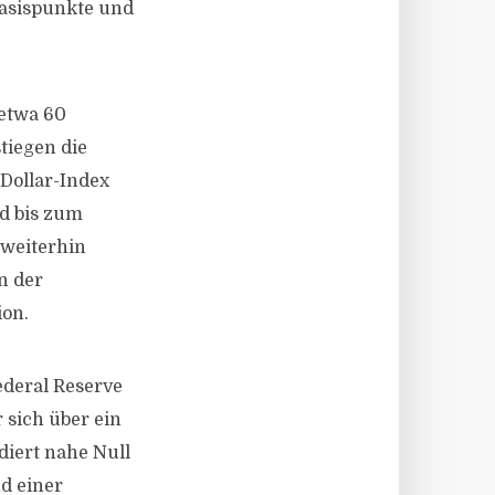
Basispunkte und
etwa 60
tiegen die
Dollar-Index
nd bis zum
 weiterhin
n der
ion.
ederal Reserve
 sich über ein
diert nahe Null
nd einer