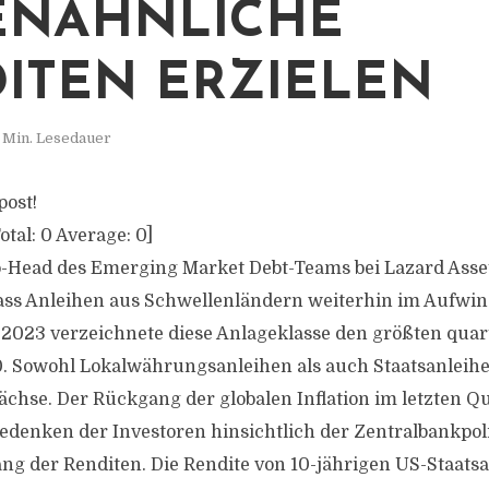
ENÄHNLICHE
ITEN ERZIELEN
 Min. Lesedauer
post!
otal:
0
Average:
0
]
o-Head des Emerging Market Debt-Teams bei Lazard Ass
dass Anleihen aus Schwellenländern weiterhin im Aufwin
2023 verzeichnete diese Anlageklasse den größten quar
0. Sowohl Lokalwährungsanleihen als auch Staatsanleih
ächse. Der Rückgang der globalen Inflation im letzten Q
Bedenken der Investoren hinsichtlich der Zentralbankpol
g der Renditen. Die Rendite von 10-jährigen US-Staatsa