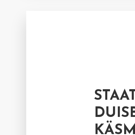
STAA
DUIS
KÄS