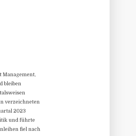
et Management,
d bleiben
talsweisen
en verzeichneten
uartal 2023
itik und führte
nleihen fiel nach