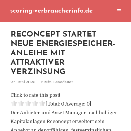
scoring-verbraucherinfo.de
RECONCEPT STARTET
NEUE ENERGIESPEICHER-
ANLEIHE MIT
ATTRAKTIVER
VERZINSUNG
27. Juni 2025
2 Min. Lesedauer
Click to rate this post!
[Total:
0
Average:
0
]
Der Anbieter und Asset Manager nachhaltiger
Kapitalanlagen Reconcept erweitert sein
Angebot an depotfähigen, festverzinslichen