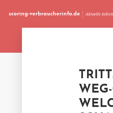
scoring-verbraucherinfo.de
Aktuelle Infor
TRIT
WEG-
WEL