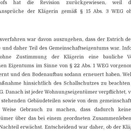
shofs hat die Revision zurückgewiesen, weil d
Ansprüche der Klägerin gemäß § 15 Abs. 3 WEG oh
nsverfahren war davon auszugehen, dass der Estrich
te und daher Teil des Gemeinschaftseigentums war. Inf
 ohne Zustimmung der Klägerin eine bauliche V
hen Eigentums im Sinne von § 22 Abs. 1 WEG vorgen
fernt und den Bodenaufbau sodann erneuert haben. Welc
aßnahme hinsichtlich des Schallschutzes zu beachten s
EG. Danach ist jeder Wohnungseigentümer verpflichtet, 
stehenden Gebäudeteilen sowie von dem gemeinschaf
r Weise Gebrauch zu machen, dass dadurch kein
ümer über das bei einem geordneten Zusammenleben
achteil erwächst. Entscheidend war daher, ob der Klä