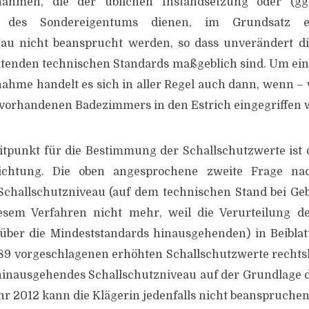
ahmen, die der üblichen Instandsetzung oder (ggf
g des Sondereigentums dienen, im Grundsatz ei
eau nicht beansprucht werden, so dass unverändert di
tenden technischen Standards maßgeblich sind. Um ein
me handelt es sich in aller Regel auch dann, wenn – w
vorhandenen Badezimmers in den Estrich eingegriffen 
itpunkt für die Bestimmung der Schallschutzwerte ist 
ichtung. Die oben angesprochene zweite Frage n
Schallschutzniveau (auf dem technischen Stand bei Ge
diesem Verfahren nicht mehr, weil die Verurteilung d
(über die Mindeststandards hinausgehenden) in Beiblat
89 vorgeschlagenen erhöhten Schallschutzwerte rechts
 hinausgehendes Schallschutzniveau auf der Grundlage d
r 2012 kann die Klägerin jedenfalls nicht beanspruchen