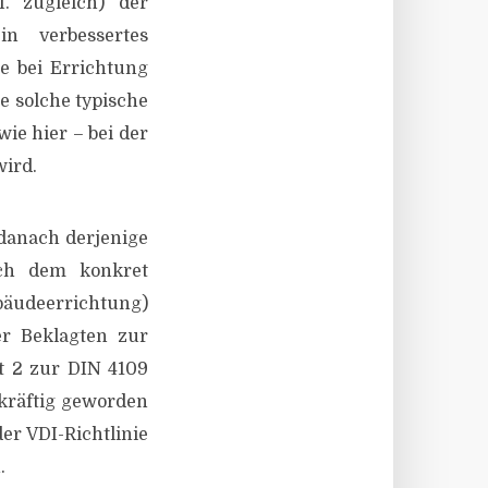
. zugleich) der
n verbessertes
e bei Errichtung
e solche typische
ie hier – bei der
wird.
danach derjenige
ach dem konkret
bäudeerrichtung)
er Beklagten zur
t 2 zur DIN 4109
kräftig geworden
er VDI-Richtlinie
.