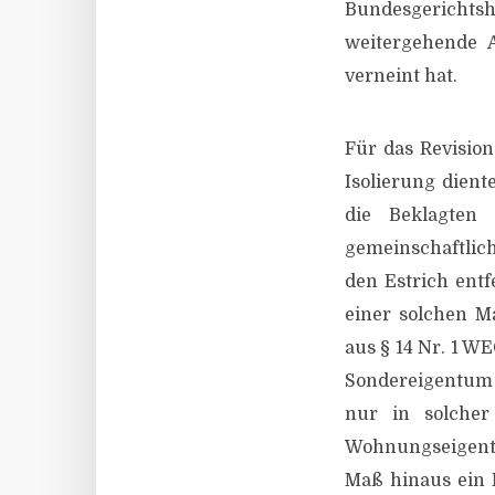
Bundesgericht
weitergehende 
verneint hat.
Für das Revisio
Isolierung dien
die Beklagten
gemeinschaftlic
den Estrich ent
einer solchen M
aus § 14 Nr. 1 W
Sondereigentum 
nur in solche
Wohnungseigent
Maß hinaus ein N