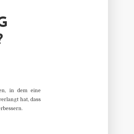
U
G
?
den, in dem eine
rlangt hat, dass
rbessern.