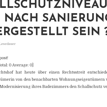
LLSCHUTZNIVEA
 NACH SANIERUN
ERGESTELLT SEIN 
 Lesedauer
post!
otal:
0
Average:
0
]
htshof hat heute über einen Rechtsstreit entschie
merin von den benachbarten Wohnungseigentümern ve
 Modernisierung ihres Badezimmers den Schallschutz ve