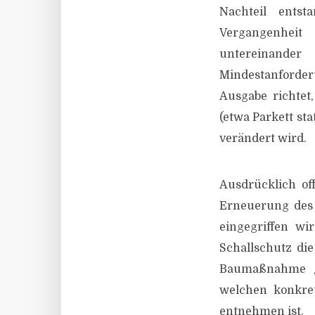
Nachteil entst
Vergangenheit
untereinand
Mindestanforder
Ausgabe richtet
(etwa Parkett st
verändert wird.
Ausdrücklich of
Erneuerung des 
eingegriffen wi
Schallschutz di
Baumaßnahme ge
welchen konkre
entnehmen ist.