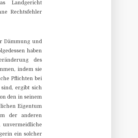
as Landgericht
ne Rechtsfehler
 der Dämmung und
olgedessen haben
eränderung des
ommen, indem sie
he Pflichten bei
ind, ergibt sich
von den in seinem
tlichen Eigentum
em der anderen
 unvermeidliche
gerin ein solcher