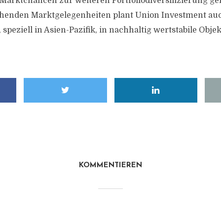
arktchancen zur weiteren Portfoliodiversifizierung g
echenden Marktgelegenheiten plant Union Investment au
peziell in Asien-Pazifik, in nachhaltig wertstabile Obje
KOMMENTIEREN