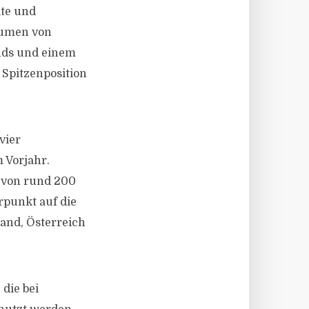
ate und
olumen von
nds und einem
 Spitzenposition
vier
 Vorjahr.
 von rund 200
rpunkt auf die
and, Österreich
die bei