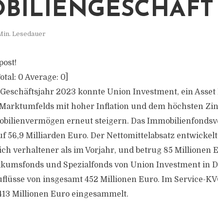
BILIENGESCHÄFT
Min. Lesedauer
post!
otal:
0
Average:
0
]
eschäftsjahr 2023 konnte Union Investment, ein Asset 
Marktumfelds mit hoher Inflation und dem höchsten Zins
obilienvermögen erneut steigern. Das Immobilienfond
f 56,9 Milliarden Euro. Der Nettomittelabsatz entwickelte
ch verhaltener als im Vorjahr, und betrug 85 Millionen 
ikumsfonds und Spezialfonds von Union Investment in 
flüsse von insgesamt 452 Millionen Euro. Im Service-K
413 Millionen Euro eingesammelt.