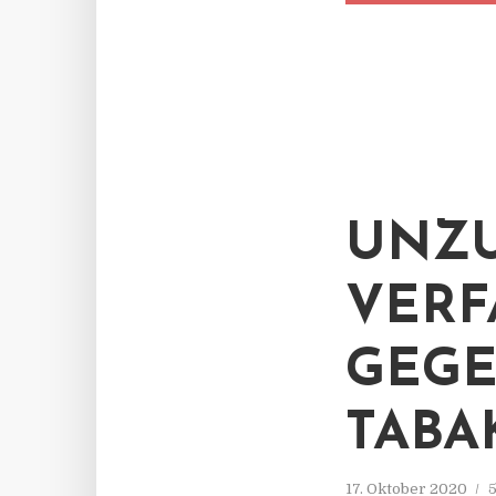
UNZU
VERF
GEGE
TABA
17. Oktober 2020
5