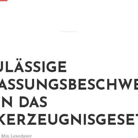
LÄSSIGE
ASSUNGSBESCHW
N DAS
KERZEUGNISGESE
 Min. Lesedauer