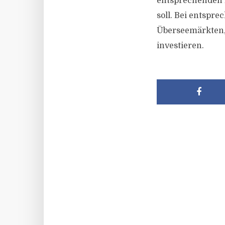
entsprechenden M
soll. Bei entspr
Überseemärkten, s
investieren.