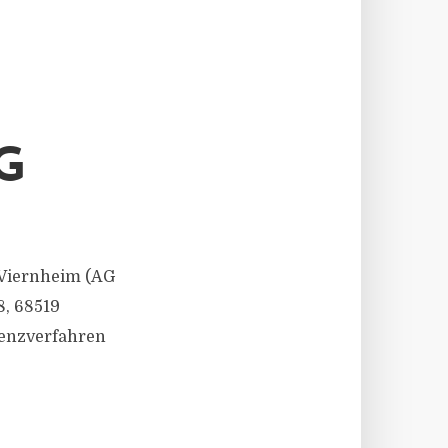
G
 Viernheim (AG
8, 68519
venzverfahren