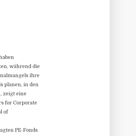
 haben
tzen, während die
onalmangels ihre
s planen, in den
 zeigt eine
 for Corporate
l of
ragten PE-Fonds