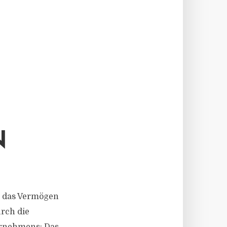
N
er das Vermögen
rch die