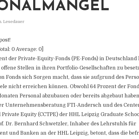
SONALMANGEL
n. Lesedauer
post!
otal:
0
Average:
0
]
ent der Private-Equity-Fonds (PE-Fonds) in Deutschland
offene Stellen in ihren Portfolio-Gesellschaften zu bese
on Fonds sich Sorgen macht, dass sie aufgrund des Pers
e nicht erreichen können. Obwohl 64 Prozent der Fond
onaten Personal abzubauen oder bereits abgebaut haben,
r Unternehmensberatung FTI-Andersch und des Centers
 Private Equity (CCTPE) der HHL Leipzig Graduate Schoo
. Dr. Bernhard Schwetzler, Inhaber des Lehrstuhls für
t und Banken an der HHL Leipzig, betont, dass die bef