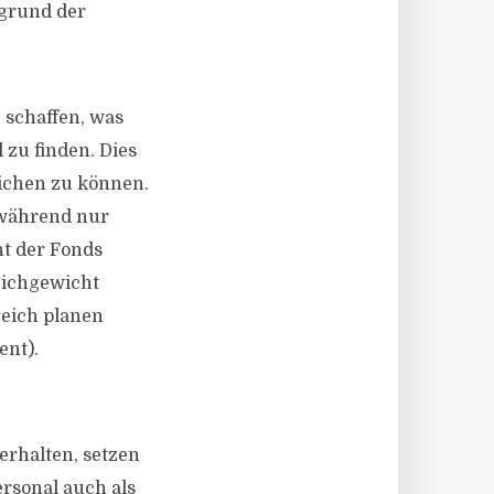
fgrund der
 schaffen, was
 zu finden. Dies
reichen zu können.
, während nur
nt der Fonds
leichgewicht
reich planen
ent).
rhalten, setzen
rsonal auch als