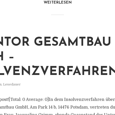
WEITERLESEN
TOR GESAMTBAU
 –
LVENZVERFAHRE
n. Lesedauer
s post![Total: 0 Average: 0]In dem Insolvenzverfahren üb
mtbau GmbH, Am Park 14 b, 14476 Potsdam, vertreten du