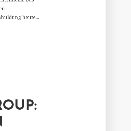
ernehmens: Das
den
huldung heute...
ROUP:
N