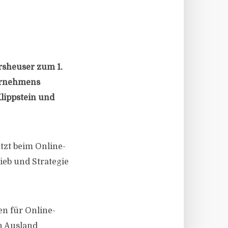
rsheuser zum 1.
ternehmens
Klippstein und
tzt beim Online-
ieb und Strategie
en für Online-
h Ausland