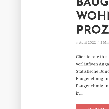
BAU
WOHN
PRO
4. April 2022
2 Min
Click to rate thi
vorläufigen Ang
Statistische Bund
Baugenehmigunge
Baugenehmigung
in...