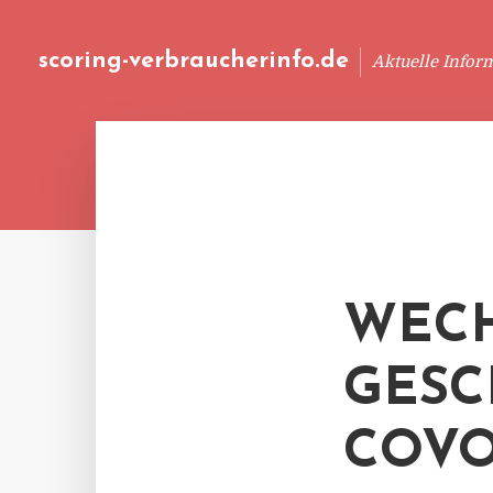
scoring-verbraucherinfo.de
Aktuelle Infor
WECH
GESC
COV