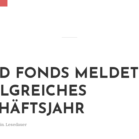
D FONDS MELDET
LGREICHES
HÄFTSJAHR
in. Lesedauer