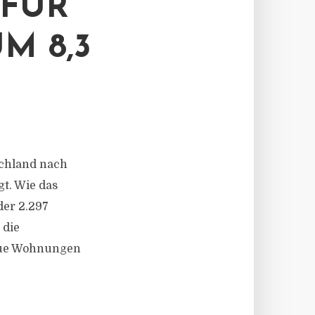
FÜR
M 8,3
schland nach
t. Wie das
der 2.297
 die
eue Wohnungen