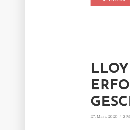
WEITERLESEN
LLOY
ERFO
GESC
27. März 2020
2 M